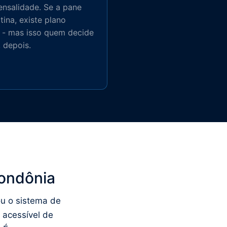
nsalidade. Se a pane
otina, existe plano
 - mas isso quem decide
, depois.
Rondônia
ou o sistema de
 acessível de