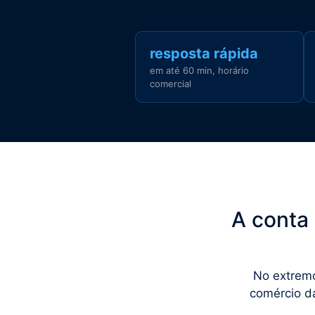
resposta rápida
em até 60 min, horário
comercial
A conta
No extremo
comércio da