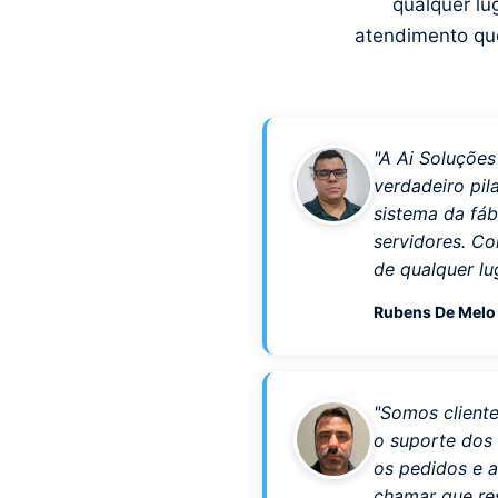
qualquer lu
atendimento qu
"A Ai Soluçõe
verdadeiro pil
sistema da fáb
servidores. Co
de qualquer lug
Rubens De Mel
"Somos cliente
o suporte dos
os pedidos e a
chamar que re