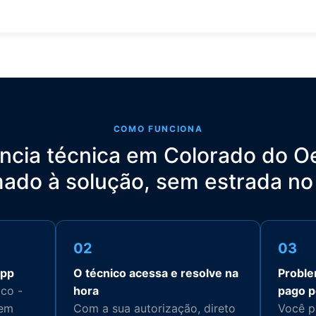
COMO FUNCIONA
ncia técnica em Colorado do O
ado à solução, sem estrada no
02
03
App
O técnico acessa e resolve na
Proble
ico -
hora
pago p
sem
Com a sua autorização, direto
Você pa