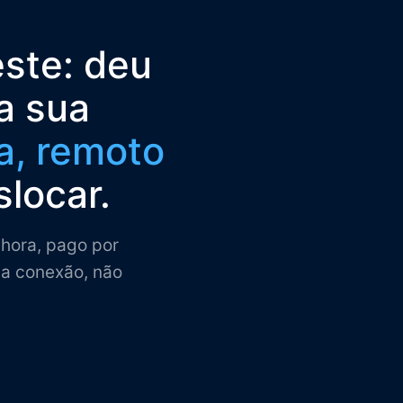
ste: deu
a sua
a, remoto
slocar.
hora, pago por
la conexão, não