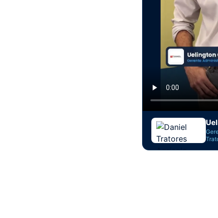
Ue
Gere
Trat