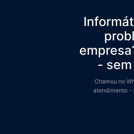
Informá
prob
empresa?
- sem 
Chamou no Wha
atendimento - 