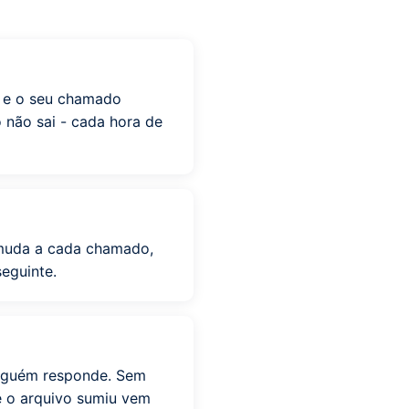
o e o seu chamado
o não sai - cada hora de
 muda a cada chamado,
eguinte.
nguém responde. Sem
e o arquivo sumiu vem