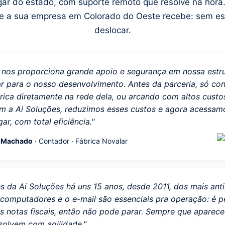
gar do estado, com suporte remoto que resolve na hor
e a sua empresa em Colorado do Oeste recebe: sem esp
deslocar.
s nos proporciona grande apoio e segurança em nossa estr
ar para o nosso desenvolvimento. Antes da parceria, só c
rica diretamente na rede dela, ou arcando com altos cust
m a Ai Soluções, reduzimos esses custos e agora acessamo
ar, com total eficiência."
o Machado
· Contador · Fábrica Novalar
s da Ai Soluções há uns 15 anos, desde 2011, dos mais anti
 computadores e o e-mail são essenciais pra operação: é 
s notas fiscais, então não pode parar. Sempre que aparec
solvem com agilidade."