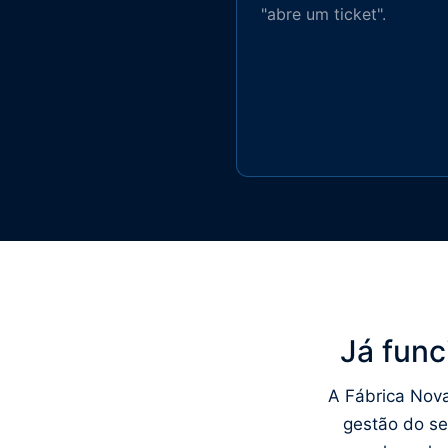
"abre um ticket".
Já func
A Fábrica Nova
gestão do se