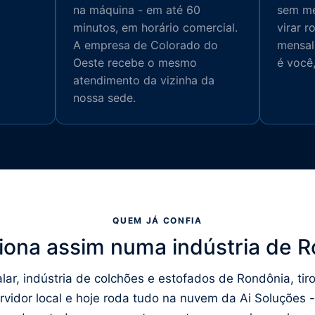
na máquina - em até 60
sem me
minutos, em horário comercial.
virar r
A empresa de Colorado do
mensal
Oeste recebe o mesmo
é você
atendimento da vizinha da
nossa sede.
QUEM JÁ CONFIA
iona assim numa indústria de 
lar, indústria de colchões e estofados de Rondônia, tir
rvidor local e hoje roda tudo na nuvem da Ai Soluções -