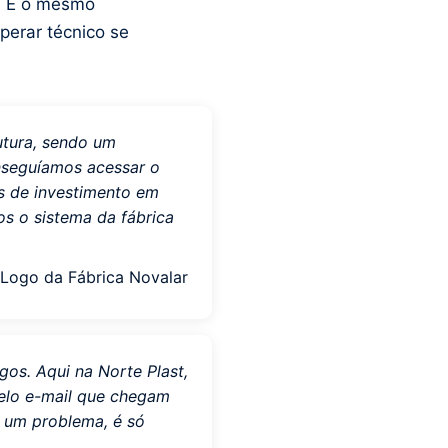
a. É o mesmo
erar técnico se
utura, sendo um
onseguíamos acessar o
os de investimento em
s o sistema da fábrica
gos. Aqui na Norte Plast,
pelo e-mail que chegam
e um problema, é só