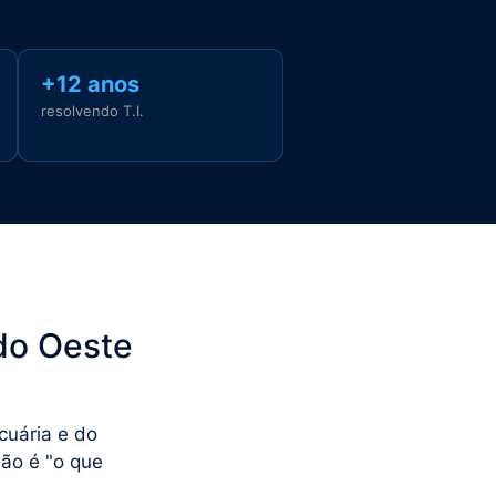
+12 anos
resolvendo T.I.
do Oeste
cuária e do
não é "o que