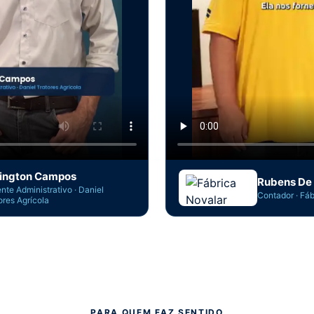
lington Campos
Rubens De
nte Administrativo · Daniel
Contador · Fáb
ores Agrícola
PARA QUEM FAZ SENTIDO