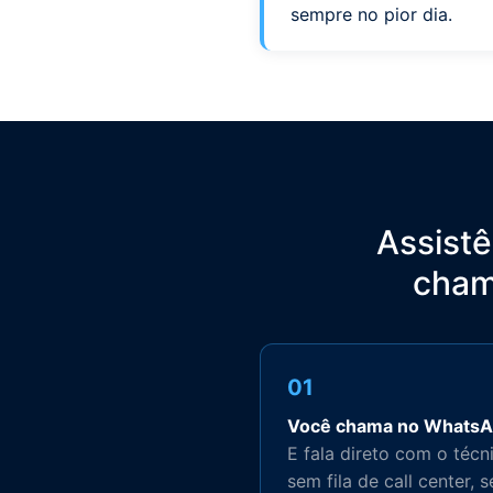
sempre no pior dia.
Assistê
cham
01
Você chama no Whats
E fala direto com o técn
sem fila de call center, 