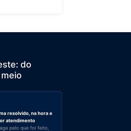
este: do
 meio
ma resolvido, na hora e
or atendimento
ga pelo que foi feito,