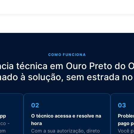
COMO FUNCIONA
ncia técnica em Ouro Preto do O
ado à solução, sem estrada no
02
03
App
O técnico acessa e resolve na
Proble
ico -
hora
pago p
sem
Com a sua autorização, direto
Você pa