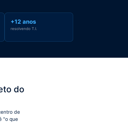
+12 anos
resolvendo T.I.
eto do
centro de
é "o que