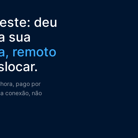
este: deu
a sua
a, remoto
slocar.
hora, pago por
la conexão, não