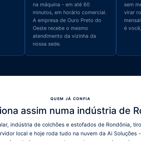
na máquina - em até 60
sem me
minutos, em horário comercial.
virar r
A empresa de Ouro Preto do
mensal
Oeste recebe o mesmo
é você
atendimento da vizinha da
nossa sede.
QUEM JÁ CONFIA
iona assim numa indústria de 
lar, indústria de colchões e estofados de Rondônia, tir
rvidor local e hoje roda tudo na nuvem da Ai Soluções -