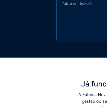
"abre um ticket".
Já func
A Fábrica Nova
gestão do se