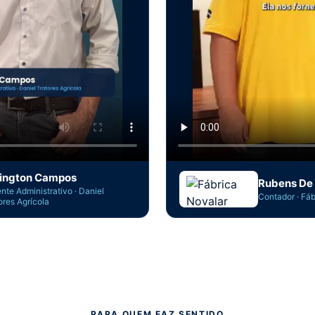
lington Campos
Rubens De
nte Administrativo · Daniel
Contador · Fáb
ores Agrícola
PARA QUEM FAZ SENTIDO