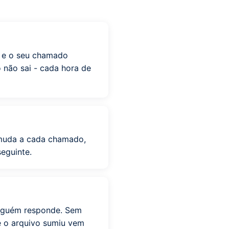
o e o seu chamado
o não sai - cada hora de
 muda a cada chamado,
eguinte.
nguém responde. Sem
e o arquivo sumiu vem