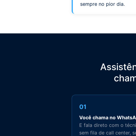
sempre no pior dia.
Assistê
cham
01
Você chama no Whats
E fala direto com o técn
sem fila de call center, 