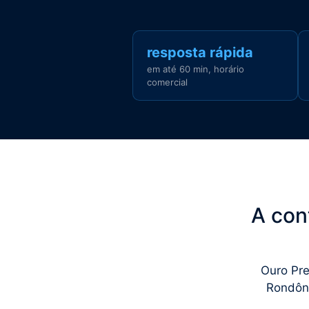
resposta rápida
em até 60 min, horário
comercial
A con
Ouro Pre
Rondôni