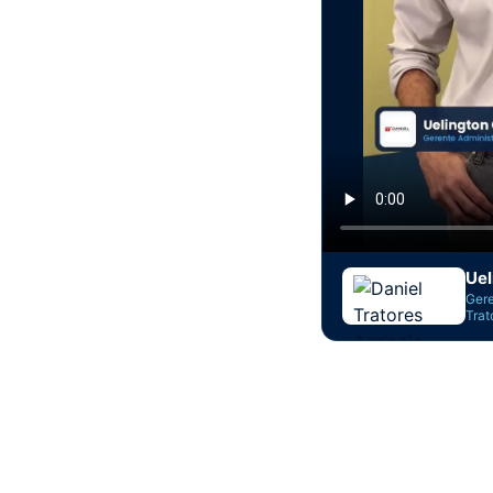
Ue
Gere
Trat