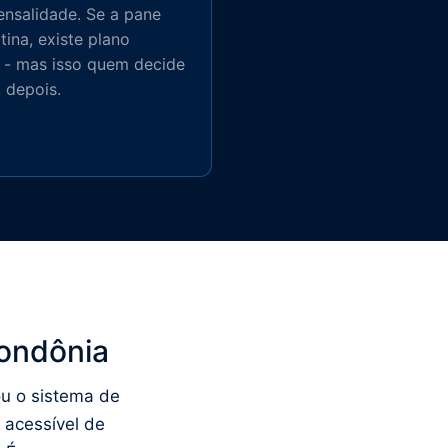
nsalidade. Se a pane
otina, existe plano
 - mas isso quem decide
, depois.
Rondônia
ou o sistema de
 acessível de