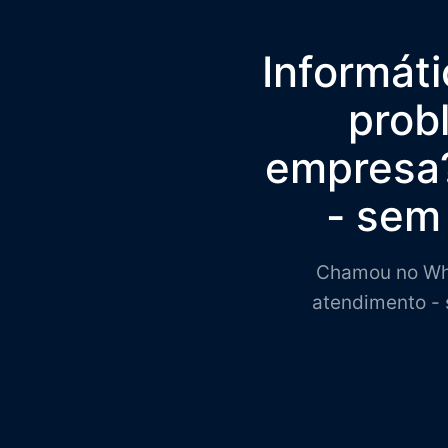
Informát
prob
empresa?
- sem 
Chamou no Wha
atendimento - 