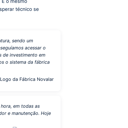
a. É o mesmo
perar técnico se
utura, sendo um
onseguíamos acessar o
os de investimento em
s o sistema da fábrica
hora, em todas as
idor e manutenção. Hoje