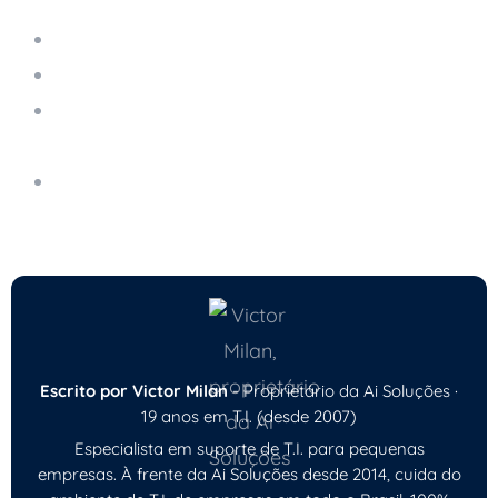
Servidor em Nuvem Gerenciado
Como Evitar Paradas no Sistema da Empresa
LGPD para Pequenas Empresas: O Que Fazer
na Prática
Como Manter Seu Computador Seguro no Dia
a Dia
Escrito por Victor Milan
- Proprietário da Ai Soluções ·
19 anos em T.I. (desde 2007)
Especialista em suporte de T.I. para pequenas
empresas. À frente da Ai Soluções desde 2014, cuida do