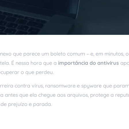
nexo que parece um boleto comum – e, em minutos, o
tela. É nessa hora que a
importância do antivírus
apar
cuperar o que perdeu.
barreira contra vírus, ransomware e spyware que par
ça antes que ela chegue aos arquivos, protege a repu
 de prejuízo e parada.
 essencial