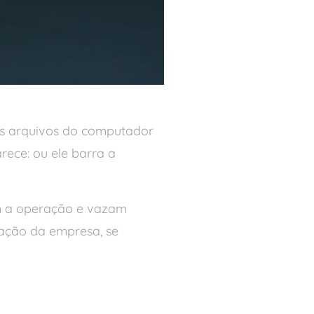
s arquivos do computador
ece: ou ele barra a
am a operação e vazam
tação da empresa, se