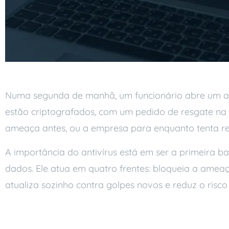
Numa segunda de manhã, um funcionário abre um a
estão criptografados, com um pedido de resgate na 
ameaça antes, ou a empresa para enquanto tenta re
A importância do antivírus está em ser a primeira 
dados. Ele atua em quatro frentes: bloqueia a amea
atualiza sozinho contra golpes novos e reduz o risco
Por que o antivírus é