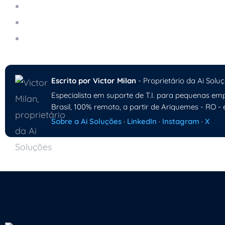
Gestão dos Ativos de T.I.
Como Criar Senhas Realmente Seguras
Antivírus Ainda é Necessário em 2026?
Escrito por Victor Milan
- Proprietário da Ai Soluç
Especialista em suporte de T.I. para pequenas emp
Brasil, 100% remoto, a partir de Ariquemes - RO - 
Sobre a Ai Soluções
·
LinkedIn
·
Instagram
·
X