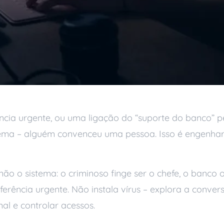
ncia urgente, ou uma ligação do “suporte do banco” 
tema – alguém convenceu uma pessoa. Isso é engenhari
ão o sistema: o criminoso finge ser o chefe, o banco 
rência urgente. Não instala vírus – explora a convers
al e controlar acessos.