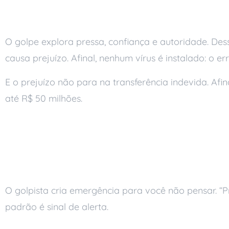
Como a engenharia s
O golpe explora pressa, confiança e autoridade. Des
causa prejuízo. Afinal, nenhum vírus é instalado: o 
E o prejuízo não para na transferência indevida. Afi
até R$ 50 milhões.
Sinais de engenharia
Pressão e urgência
O golpista cria emergência para você não pensar. “Pre
padrão é sinal de alerta.