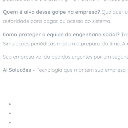
Quem é alvo desse golpe na empresa?
Qualquer um
autoridade para pagar ou acesso ao sistema.
Como proteger a equipe da engenharia social?
Tre
Simulações periódicas medem o preparo do time. A m
Sua empresa valida pedidos urgentes por um segund
Ai Soluções
– Tecnologia que mantém sua empresa 
Leia também
Servidor em Nuvem Gerenciado
Ransomware: Como Funciona e Como Se Prote
A Importância da Autenticação em Dois Fatore