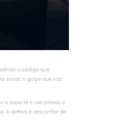
pedindo o código que
a social, o golpe que não
ou o suporte e usa pressa e
a. A defesa é desconfiar de