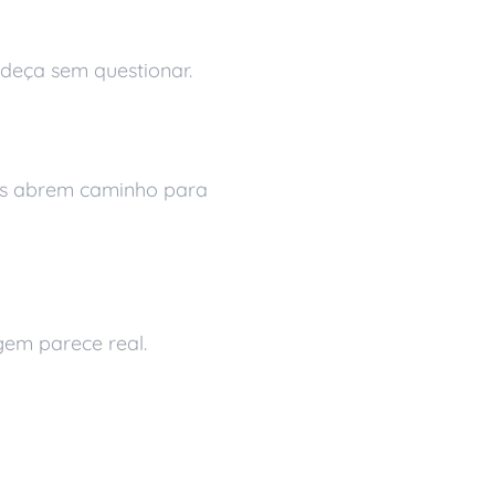
edeça sem questionar.
dos abrem caminho para
gem parece real.
haria