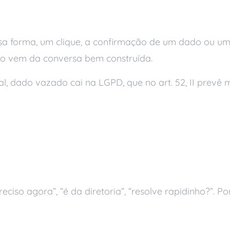
ocial funciona
sa forma, um clique, a confirmação de um dado ou uma
erro vem da conversa bem construída.
nal, dado vazado cai na LGPD, que no art. 52, II prevê
 social
ciso agora”, “é da diretoria”, “resolve rapidinho?”. Por