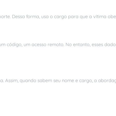
porte. Dessa forma, usa o cargo para que a vítima ob
 um código, um acesso remoto. No entanto, esses da
as
esa. Assim, quando sabem seu nome e cargo, a aborda
eduz o risco de engen