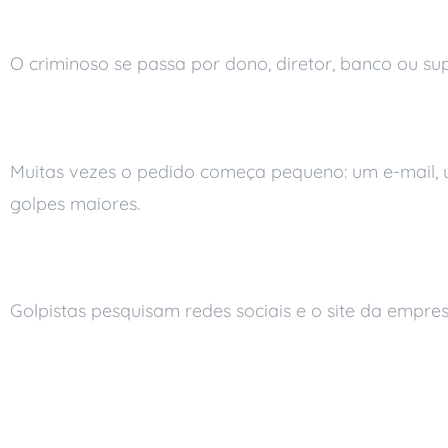
Imitação de autoridade
O criminoso se passa por dono, diretor, banco ou su
Pedido que parece simples
Muitas vezes o pedido começa pequeno: um e-mail,
golpes maiores.
Uso de informações públic
Golpistas pesquisam redes sociais e o site da empr
Como a Ai Soluções r
social