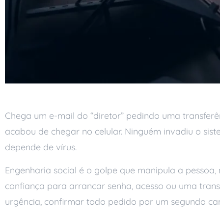
Chega um e-mail do “diretor” pedindo uma transferê
acabou de chegar no celular. Ninguém invadiu o sis
depende de vírus.
Engenharia social é o golpe que manipula a pessoa, n
confiança para arrancar senha, acesso ou uma transfe
urgência, confirmar todo pedido por um segundo can