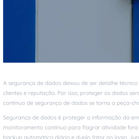
A segurança de dados deixou de ser detalhe técnico 
clientes e reputação. Por isso, proteger os dados se
contínuo de segurança de dados se torna a peça-cha
Segurança de dados é proteger a informação da empre
monitoramento contínuo para flagrar atividade fora
backup automático diário e duplo fator no login. Ju