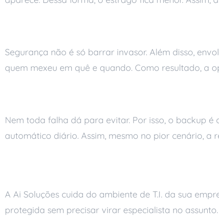
Controle e organização
Segurança não é só barrar invasor. Além disso, env
quem mexeu em quê e quando. Como resultado, a ope
Backup que segura a qued
Nem toda falha dá para evitar. Por isso, o backup é 
automático diário. Assim, mesmo no pior cenário, a
Não deixe a seguran
A Ai Soluções cuida do ambiente de T.I. da sua empr
protegida sem precisar virar especialista no assunt