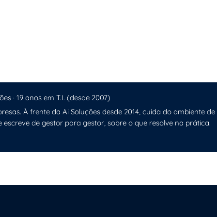
ução nas Empresas
ões · 19 anos em T.I. (desde 2007)
resas. À frente da Ai Soluções desde 2014, cuida do ambiente de
e escreve de gestor para gestor, sobre o que resolve na prática.