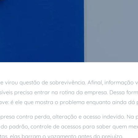
e virou questão de sobrevivência. Afinal, informação 
nsíveis precisa entrar na rotina da empresa. Dessa fo
ve: é ele que mostra o problema enquanto ainda dá p
sa contra perda, alteração e acesso indevido. Na prá
 do padrão, controle de acessos para saber quem mexe
ntas, elas barram o vazamento antes do prejuízo.