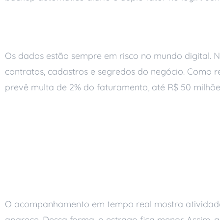
Por que a segurança
Os dados estão sempre em risco no mundo digital. 
contratos, cadastros e segredos do negócio. Como res
prevê multa de 2% do faturamento, até R$ 50 milhõe
O monitoramento con
como base
Resposta rápida a ameaça
O acompanhamento em tempo real mostra atividade f
aparece. Dessa forma, o estrago fica menor. Assim, 