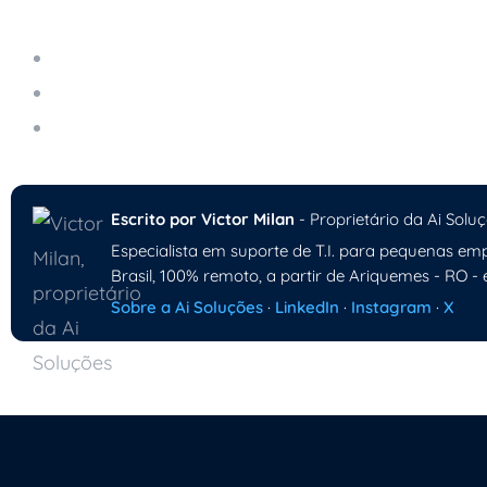
Servidor em Nuvem Gerenciado
Computação Quântica: O Impacto Dessa Revol
Gestão e Monitoramento dos Ativos de T.I.
Escrito por Victor Milan
- Proprietário da Ai Soluç
Especialista em suporte de T.I. para pequenas emp
Brasil, 100% remoto, a partir de Ariquemes - RO - 
Sobre a Ai Soluções
·
LinkedIn
·
Instagram
·
X