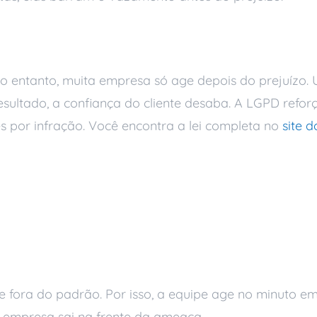
 de dados importa
No entanto, muita empresa só age depois do prejuízo
ultado, a confiança do cliente desaba. A LGPD reforça 
s por infração. Você encontra a lei completa no
site d
tínuo de segurança 
s
ora do padrão. Por isso, a equipe age no minuto em
a empresa sai na frente da ameaça.