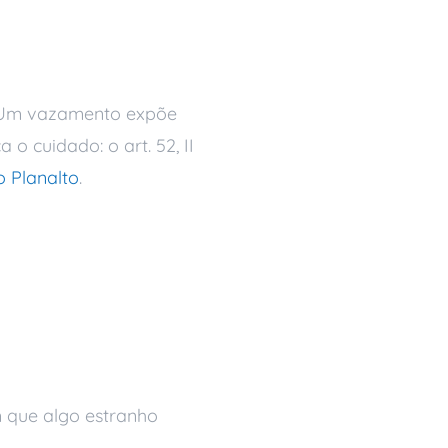
. Um vazamento expõe
o cuidado: o art. 52, II
o Planalto
.
de dados
 que algo estranho