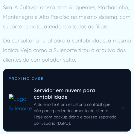
Sim. A Cultivar opera com Ariquemes, Machadinho,
Montenegro e Alto Paraíso no mesmo sistema, com
suporte remoto, atendendo todas as filiais.
Da consultoria rural para a contabilidade, a mesma
lógica. Veja como a Sulenorte tirou o arquivo dos
clientes do computador solto.
PRÓXIMO CASE
Servidor em nuvem para
contabilidade
A Sulenorte é um escritório contábil que
→
não pode perder documento de cliente.
Hoje com backup diário e acesso separado
por usuário (LGPD).