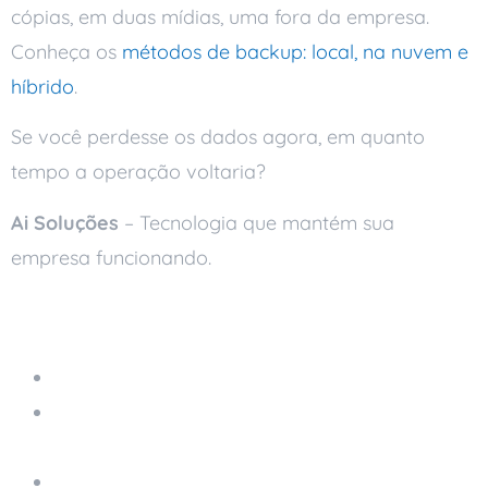
cópias, em duas mídias, uma fora da empresa.
Conheça os
métodos de backup: local, na nuvem e
híbrido
.
Se você perdesse os dados agora, em quanto
tempo a operação voltaria?
Ai Soluções
– Tecnologia que mantém sua
empresa funcionando.
Leia também
Armazenamento na Nuvem
Como Proteger Suas Operações Digitais
Contra Ataques de Ransomware
Política de Backup: Como Criar a Sua em 4