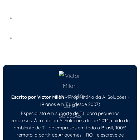
Passos
Teste de Restauração de Backup: Por Que
Fazer na Empresa
Recuperação de Dados: Como Agir em Caso
de Falhas
Escrito por Victor Milan
- Proprietário da Ai Soluções ·
19 anos em T.I. (desde 2007)
Especialista em suporte de T.I. para pequenas
empresas. À frente da Ai Soluções desde 2014, cuida do
ambiente de T.I. de empresas em todo o Brasil, 100%
remoto, a partir de Ariquemes - RO - e escreve de