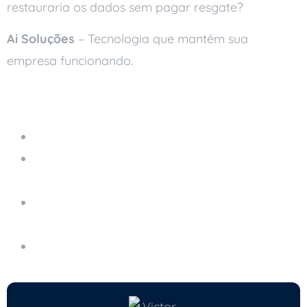
restauraria os dados sem pagar resgate?
Ai Soluções
– Tecnologia que mantém sua
empresa funcionando.
Leia também
Servidor em Nuvem Gerenciado
Engenharia Social: O Golpe Que Não Depende
de Vírus
A Importância da Autenticação em Dois
Fatores
Como Proteger Seus Dados no Wi-Fi Público