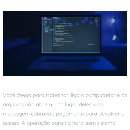
Você chega para trabalhar, liga o computador e os
arquivos não abrem – no lugar deles, uma
mensagem cobrando pagamento para devolver o
acesso. A operação para na hora: sem sistema,