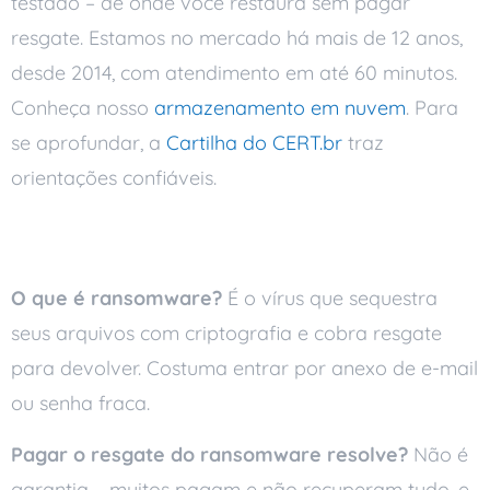
testado – de onde você restaura sem pagar
resgate. Estamos no mercado há mais de 12 anos,
desde 2014, com atendimento em até 60 minutos.
Conheça nosso
armazenamento em nuvem
. Para
se aprofundar, a
Cartilha do CERT.br
traz
orientações confiáveis.
Perguntas frequentes
O que é ransomware?
É o vírus que sequestra
seus arquivos com criptografia e cobra resgate
para devolver. Costuma entrar por anexo de e-mail
ou senha fraca.
Pagar o resgate do ransomware resolve?
Não é
garantia – muitos pagam e não recuperam tudo, e