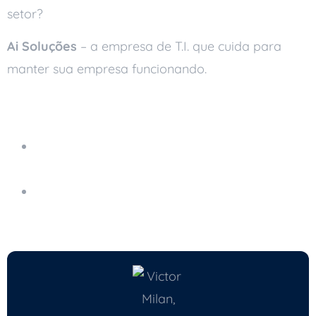
setor?
Ai Soluções
– a empresa de T.I. que cuida para
manter sua empresa funcionando.
Leia Também
Ai Soluções em Visita Técnica à Sayerlack com
o Sebrae RO
Ai Soluções no Hackathon do IFRO em
Ariquemes