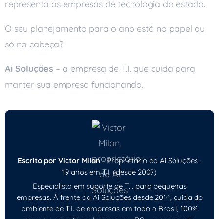
representa as empresas de tecnologia do estado.
O seu planejamento para o ano está no papel ou
só na cabeça?
Ai Soluções
– a empresa de T.I. que cuida para
manter sua empresa funcionando.
Escrito por Victor Milan
- Proprietário da Ai Soluções ·
19 anos em T.I. (desde 2007)
Especialista em suporte de T.I. para pequenas
empresas. À frente da Ai Soluções desde 2014, cuida do
ambiente de T.I. de empresas em todo o Brasil, 100%