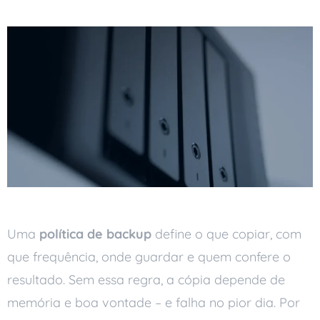
Uma
política de backup
define o que copiar, com
que frequência, onde guardar e quem confere o
resultado. Sem essa regra, a cópia depende de
memória e boa vontade – e falha no pior dia. Por