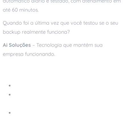
automático diário e testado, com atendimento em
até 60 minutos.
Quando foi a última vez que você testou se o seu
backup realmente funciona?
Ai Soluções
– Tecnologia que mantém sua
empresa funcionando.
Leia também
Armazenamento na Nuvem
Proteger Dados na Nuvem: Como Evitar
Perdas na Empresa
Principais Erros de TI: Como Evitar Prejuízos
na Sua Empresa