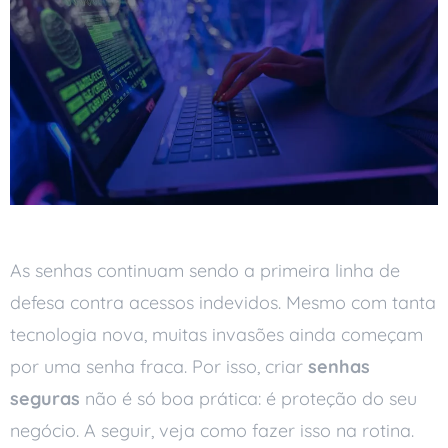
As senhas continuam sendo a primeira linha de
defesa contra acessos indevidos. Mesmo com tanta
tecnologia nova, muitas invasões ainda começam
por uma senha fraca. Por isso, criar
senhas
seguras
não é só boa prática: é proteção do seu
negócio. A seguir, veja como fazer isso na rotina.