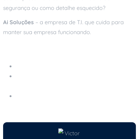
segurança ou como detalhe esquecido?
Ai Soluções
– a empresa de T.I. que cuida para
manter sua empresa funcionando.
Leia também
Servidor em Nuvem Gerenciado
Como a Tecnologia Blockchain Pode
Aumentar a Transparência nos Negócios
Como a Computação Quântica Pode Impactar
a Criptografia Empresarial