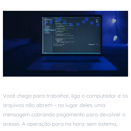
Você chega para trabalhar, liga o computador e os
arquivos não abrem – no lugar deles, uma
mensagem cobrando pagamento para devolver o
acesso. A operação para na hora: sem sistema,