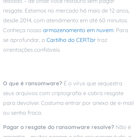
testado – de onde você restaura sem pagar
resgate. Estamos no mercado há mais de 12 anos,
desde 2014, com atendimento em até 60 minutos.
Conheça nosso
armazenamento em nuvem
. Para
se aprofundar, a
Cartilha do CERT.br
traz
orientações confiáveis.
Perguntas frequentes
O que é ransomware?
É o vírus que sequestra
seus arquivos com criptografia e cobra resgate
para devolver. Costuma entrar por anexo de e-mail
ou senha fraca.
Pagar o resgate do ransomware resolve?
Não é
garantia – muitos pagam e não recuperam tudo, e