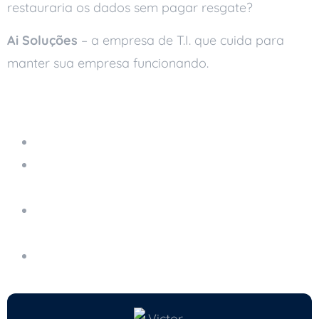
restauraria os dados sem pagar resgate?
Ai Soluções
– a empresa de T.I. que cuida para
manter sua empresa funcionando.
Leia também
Servidor em Nuvem Gerenciado
Engenharia Social: O Golpe Que Não Depende
de Vírus
A Importância da Autenticação em Dois
Fatores
Como Proteger Seus Dados no Wi-Fi Público