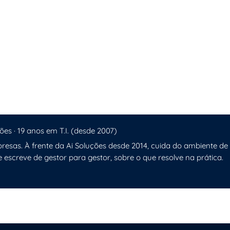
ra a Sua Empresa
io
a Equipe
ões · 19 anos em T.I. (desde 2007)
resas. À frente da Ai Soluções desde 2014, cuida do ambiente de
e escreve de gestor para gestor, sobre o que resolve na prática.