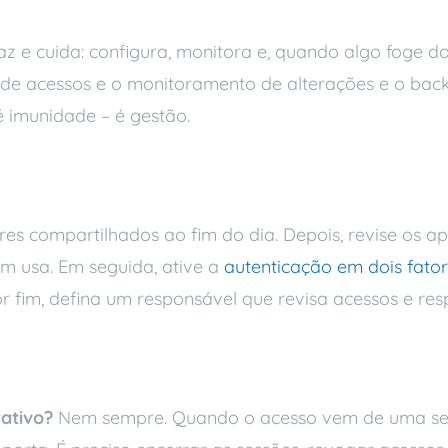
az e cuida: configura, monitora e, quando algo foge d
 de acessos e o monitoramento de alterações e o back
é imunidade – é gestão.
a blindar o e-mail da
s compartilhados ao fim do dia. Depois, revise os apl
m usa. Em seguida, ative a
autenticação em dois fato
r fim, defina um responsável que revisa acessos e re
s
ativo?
Nem sempre. Quando o acesso vem de uma se