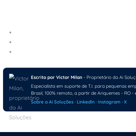
Leia também
E-mail Corporativo: Benefícios e Segurança pa
E-mail Profissional: Por Que Usar Domínio Própr
Boas Práticas de E-mail Corporativo Para a Su
Escrito por Victor Milan
- Proprietário da Ai Soluç
Especialista em suporte de T.I. para pequenas emp
Brasil, 100% remoto, a partir de Ariquemes - RO - 
Sobre a Ai Soluções
·
LinkedIn
·
Instagram
·
X