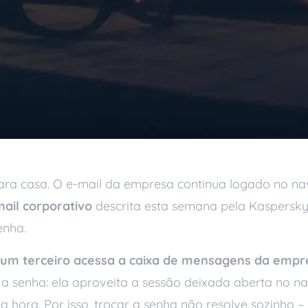
ara casa. O e-mail da empresa continua logado no nav
ail corporativo
descrita esta semana pela Kaspersky
enha.
 um terceiro acessa a caixa de mensagens da empr
 a senha: ela aproveita a sessão deixada aberta no n
a hora. Por isso, trocar a senha não resolve sozinho 