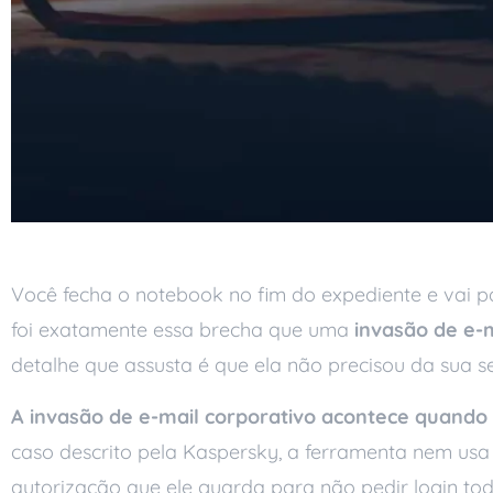
Você fecha o notebook no fim do expediente e vai p
foi exatamente essa brecha que uma
invasão de e-m
detalhe que assusta é que ela não precisou da sua s
A invasão de e-mail corporativo acontece quando
caso descrito pela Kaspersky, a ferramenta nem usa
autorização que ele guarda para não pedir login tod