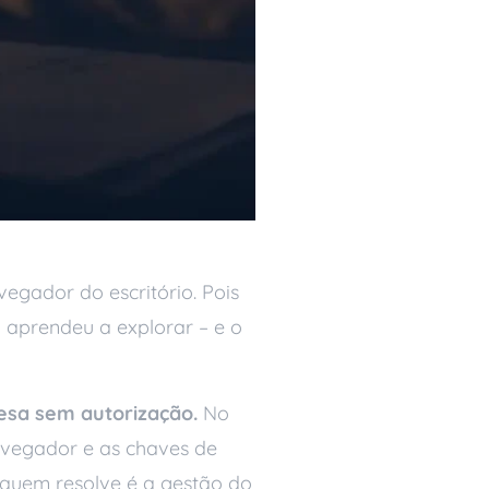
egador do escritório. Pois
 aprendeu a explorar – e o
esa sem autorização.
No
avegador e as chaves de
– quem resolve é a gestão do