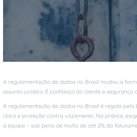
A regulamentação de dados no Brasil mudou a forma
assunto jurídico. É confiança do cliente e segurança
A regulamentação de dados no Brasil é regida pela 
clara e proteção contra vazamento. Na prática, exig
a equipe – sob pena de multa de até 2% do faturamen