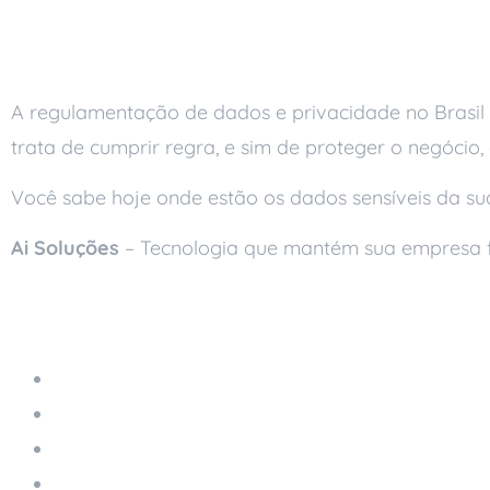
Conclusão
A regulamentação de dados e privacidade no Brasil 
trata de cumprir regra, e sim de proteger o negócio,
Você sabe hoje onde estão os dados sensíveis da s
Ai Soluções
– Tecnologia que mantém sua empresa 
Leia também
Os Custos Ocultos de Não Utilizar Suporte Téc
O Que É um Ambiente Computacional Confiável
LGPD para Pequenas Empresas: O Que Fazer na
Conformidade com a LGPD: Como Adequar Su