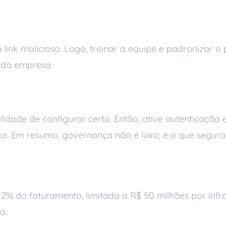
pe consciente
link malicioso. Logo, treinar a equipe e padronizar o
 da empresa.
 na nuvem
ade de configurar certo. Então, ative autenticação e
to. Em resumo, governança não é luxo; é o que segura
 LGPD
2% do faturamento, limitada a R$ 50 milhões por infra
a.