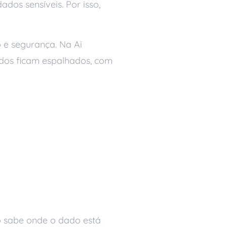
dos sensíveis. Por isso,
 e segurança. Na Ai
ados ficam espalhados, com
l exige na
não sabe onde o dado está