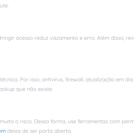
ute.
missões
tringir acesso reduz vazamento e erro. Além disso, re
 e perda de dados
ica. Por isso, antivírus, firewall, atualização em di
ackup que não existe.
nto e link público
uito o risco. Dessa forma, use ferramentas com permi
em
deixa de ser porta aberta.