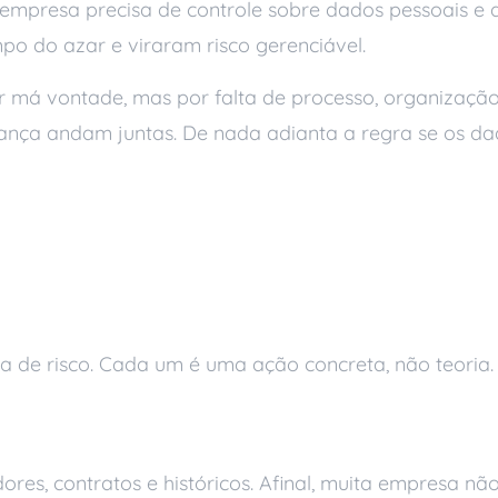
empresa precisa de controle sobre dados pessoais e da
o do azar e viraram risco gerenciável.
r má vontade, mas por falta de processo, organização
rança andam juntas. De nada adianta a regra se os d
ão de dados no Brasi
a de risco. Cada um é uma ação concreta, não teoria.
eta e onde eles ficam
edores, contratos e históricos. Afinal, muita empresa 