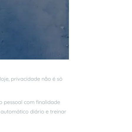
je, privacidade não é só
o pessoal com finalidade
automático diário e treinar