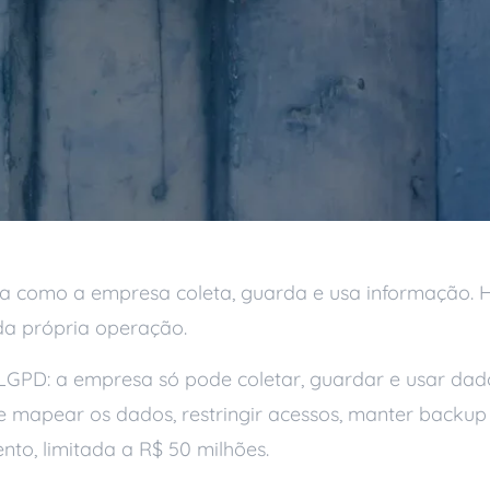
 como a empresa coleta, guarda e usa informação. Ho
 da própria operação.
LGPD: a empresa só pode coletar, guardar e usar dad
e mapear os dados, restringir acessos, manter backup 
to, limitada a R$ 50 milhões.