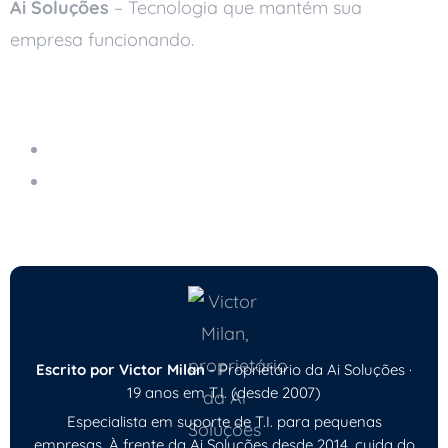
Ai Soluções
– Tecnologia que mantém sua
empresa funcionando.
Leia também
Servidores em Nuvem
Comparação de Soluções de Nuvem Pública e
Privada
Escrito por Victor Milan
- Proprietário da Ai Soluções ·
19 anos em T.I. (desde 2007)
Especialista em suporte de T.I. para pequenas
empresas. À frente da Ai Soluções desde 2014, cuida do