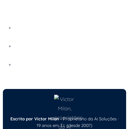
Leia também
Como a Virtualização de Servidores Reduz
Custos e Aumenta a Eficiência
A Importância da Governança de TI para
Empresas em Crescimento
Impacto do 5G nos Negócios: Como Preparar
Sua Empresa
Escrito por Victor Milan
- Proprietário da Ai Soluções ·
19 anos em T.I. (desde 2007)