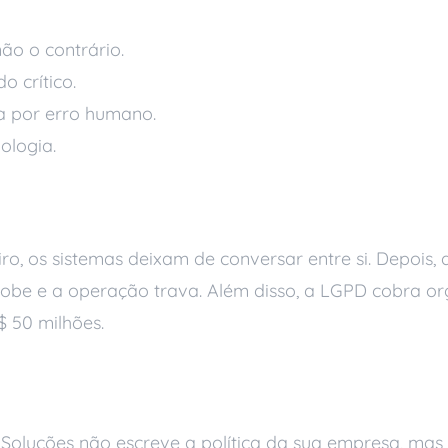
não o contrário.
o crítico.
da por erro humano.
ologia.
governança de lado
o, os sistemas deixam de conversar entre si. Depois,
sobe e a operação trava. Além disso, a LGPD cobra o
$ 50 milhões.
e acompanha o cresc
i Soluções não escreve a política da sua empresa, mas 