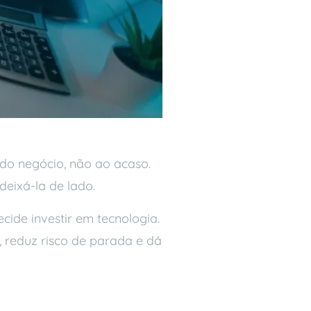
do negócio, não ao acaso.
deixá-la de lado.
ide investir em tecnologia.
, reduz risco de parada e dá
a