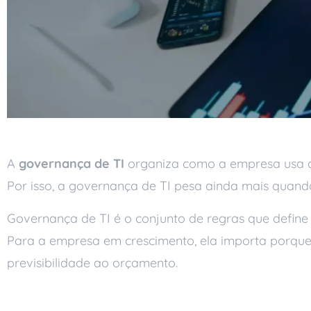
A
governança de TI
organiza como a empresa usa a 
Por isso, a governança de TI pesa ainda mais quando
Governança de TI é o conjunto de regras que define
Para a empresa em crescimento, ela importa porque a
previsibilidade ao orçamento.
O que a governança d