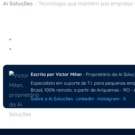
Ai Soluções
– Tecnologia que mantém sua empresa 
Leia também
Custos Ocultos da Falta de Manutenção em TI
Estratégias para Reduzir Custos em Cloud Co
Escrito por Victor Milan
- Proprietário da Ai Soluç
Especialista em suporte de T.I. para pequenas emp
Brasil, 100% remoto, a partir de Ariquemes - RO - 
Sobre a Ai Soluções
·
LinkedIn
·
Instagram
·
X