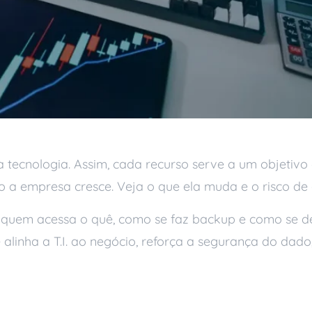
tecnologia. Assim, cada recurso serve a um objetivo 
 a empresa cresce. Veja o que ela muda e o risco de 
 quem acessa o quê, como se faz backup e como se dec
linha a T.I. ao negócio, reforça a segurança do dado
e TI resolve na prátic