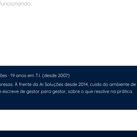
funcionando.
mputing sem Perder Desempenho
ões · 19 anos em T.I. (desde 2007)
resas. À frente da Ai Soluções desde 2014, cuida do ambiente de
e escreve de gestor para gestor, sobre o que resolve na prática.