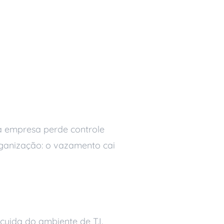
 a empresa perde controle
rganização: o vazamento cai
imento
cuida do ambiente de T.I.