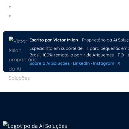
A Importância de um Ambiente Computacional 
A Importância da Gestão de Computadores em
Escrito por Victor Milan
- Proprietário da Ai Soluç
Especialista em suporte de T.I. para pequenas emp
Brasil, 100% remoto, a partir de Ariquemes - RO - 
Sobre a Ai Soluções
·
LinkedIn
·
Instagram
·
X