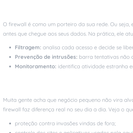
O que é um firewall 
O firewall é como um porteiro da sua rede. Ou seja, 
antes que chegue aos seus dados. Na prática, ele atu
Filtragem:
analisa cada acesso e decide se libe
Prevenção de intrusões:
barra tentativas não 
Monitoramento:
identifica atividade estranha 
Por que a pequena em
Muita gente acha que negócio pequeno não vira alvo.
firewall faz diferença real no seu dia a dia. Veja o q
proteção contra invasões vindas de fora;
controle dos sites e aplicativos usados pela equ