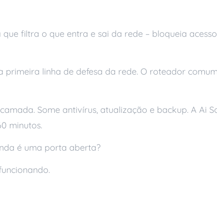
s
 que filtra o que entra e sai da rede – bloqueia acess
a primeira linha de defesa da rede. O roteador comum
amada. Some antivírus, atualização e backup. A Ai So
0 minutos.
ainda é uma porta aberta?
funcionando.