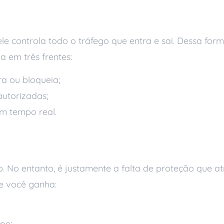
e como funciona
ele controla todo o tráfego que entra e sai. Dessa form
a em três frentes:
ra ou bloqueia;
autorizadas;
em tempo real.
presa precisa de fir
 No entanto, é justamente a falta de proteção que atr
ue você ganha:
ipe;