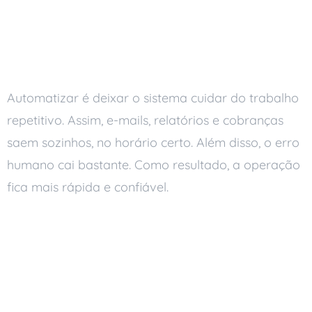
O que é automação de
processos
Automatizar é deixar o sistema cuidar do trabalho
repetitivo. Assim, e-mails, relatórios e cobranças
saem sozinhos, no horário certo. Além disso, o erro
humano cai bastante. Como resultado, a operação
fica mais rápida e confiável.
Onde a automação reduz
custos
Menos erro e retrabalho