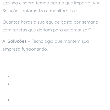
sozinha e sobra tempo para o que importa. A Ai
Soluções automatiza e monitora isso.
Quantas horas a sua equipe gasta por semana
com tarefas que dariam para automatizar?
Ai Soluções
– Tecnologia que mantém sua
empresa funcionando.
Leia também
Armazenamento na Nuvem
A Importância de Backups na Segurança de
Dados
Backup é Segurança: Por Que Você Precisa
Fazer