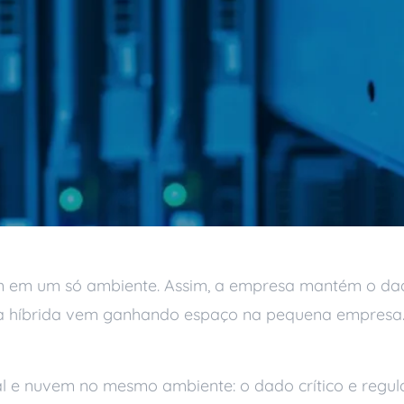
m em um só ambiente. Assim, a empresa mantém o dado
tura híbrida vem ganhando espaço na pequena empresa
al e nuvem no mesmo ambiente: o dado crítico e regul