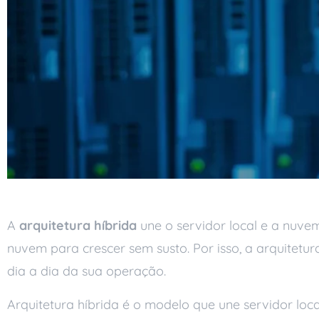
A
arquitetura híbrida
une o servidor local e a nuve
nuvem para crescer sem susto. Por isso, a arquite
dia a dia da sua operação.
Arquitetura híbrida é o modelo que une servidor loc