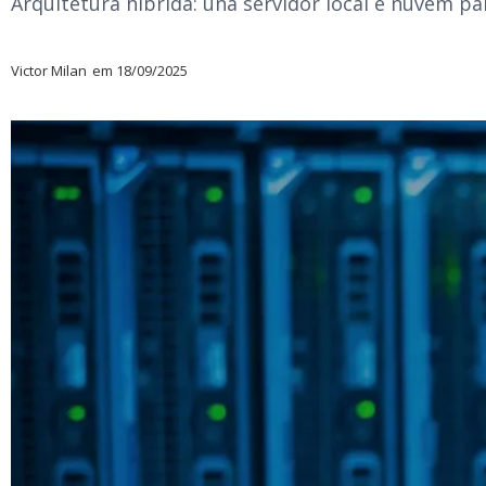
Arquitetura híbrida: una servidor local e nuvem par
Victor Milan
em
18/09/2025