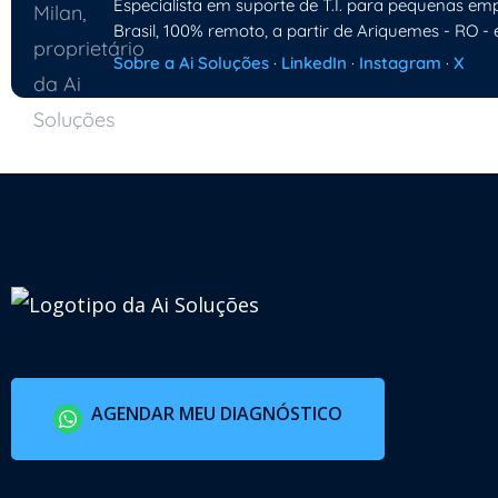
Especialista em suporte de T.I. para pequenas emp
Brasil, 100% remoto, a partir de Ariquemes - RO - 
Sobre a Ai Soluções
·
LinkedIn
·
Instagram
·
X
AGENDAR MEU DIAGNÓSTICO