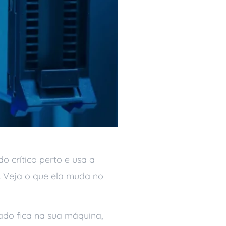
 crítico perto e usa a
. Veja o que ela muda no
ado fica na sua máquina,