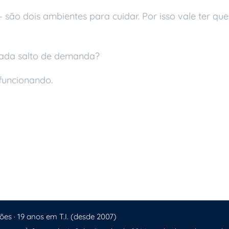
são dois ambientes para cuidar. Por isso vale ter q
 cada salto de demanda?
funcionando.
e a Eficiência Empresarial
imeiros Minutos
ões · 19 anos em T.I. (desde 2007)