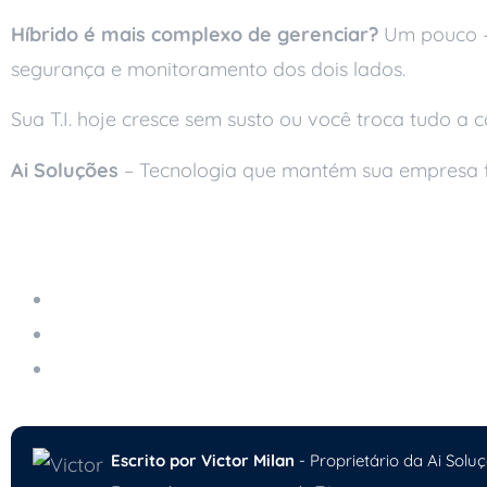
Híbrido é mais complexo de gerenciar?
Um pouco – 
segurança e monitoramento dos dois lados.
Sua T.I. hoje cresce sem susto ou você troca tudo a
Ai Soluções
– Tecnologia que mantém sua empresa 
Leia também
Servidor em Nuvem Gerenciado
Como a Multi-Cloud Pode Aumentar a Segurança 
Falha de Segurança Digital: O Que Fazer nos Pr
Escrito por Victor Milan
- Proprietário da Ai Soluç