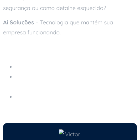
segurança ou como detalhe esquecido?
Ai Soluções
– Tecnologia que mantém sua
empresa funcionando.
Leia também
Servidor em Nuvem Gerenciado
Como a Tecnologia Blockchain Pode
Aumentar a Transparência nos Negócios
Como a Computação Quântica Pode Impactar
a Criptografia Empresarial