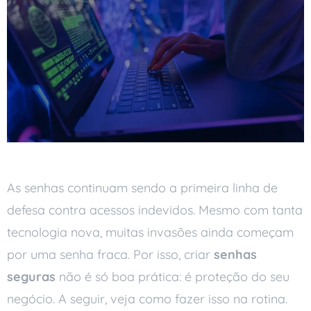
As senhas continuam sendo a primeira linha de
defesa contra acessos indevidos. Mesmo com tanta
tecnologia nova, muitas invasões ainda começam
por uma senha fraca. Por isso, criar
senhas
seguras
não é só boa prática: é proteção do seu
negócio. A seguir, veja como fazer isso na rotina.