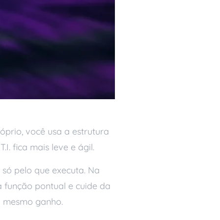
prio, você usa a estrutura
. fica mais leve e ágil.
 só pelo que executa. Na
a função pontual e cuide da
o mesmo ganho.