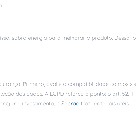
a.
sso, sobra energia para melhorar o produto. Dessa for
de adotar
rança. Primeiro, avalie a compatibilidade com os sis
teção dos dados. A LGPD reforça o ponto: o art. 52, II
anejar o investimento, o
Sebrae
traz materiais úteis.
ás da nuvem