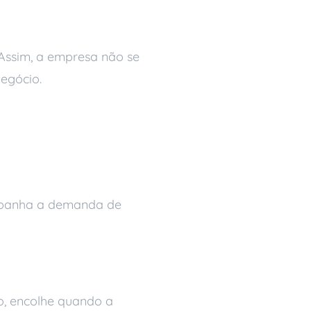
 Assim, a empresa não se
egócio.
rverless
ompanha a demanda de
so, encolhe quando a