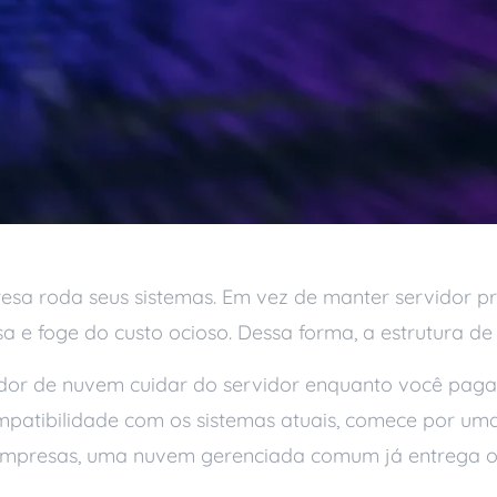
sa roda seus sistemas. Em vez de manter servidor pró
e foge do custo ocioso. Dessa forma, a estrutura de T.I
edor de nuvem cuidar do servidor enquanto você paga
ompatibilidade com os sistemas atuais, comece por um
 empresas, uma nuvem gerenciada comum já entrega 