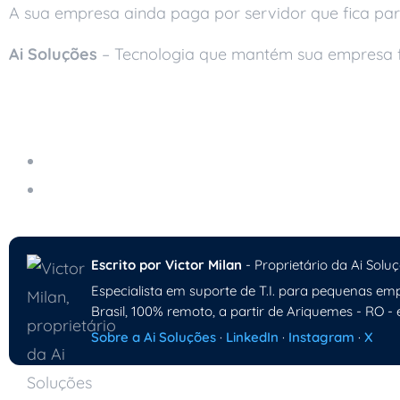
A sua empresa ainda paga por servidor que fica p
Ai Soluções
– Tecnologia que mantém sua empresa 
Leia também
Mitos e Verdades Sobre o Suporte Técnico Rem
Edge Computing: O Futuro da Computação Desc
Escrito por Victor Milan
- Proprietário da Ai Soluç
Especialista em suporte de T.I. para pequenas emp
Brasil, 100% remoto, a partir de Ariquemes - RO - 
Sobre a Ai Soluções
·
LinkedIn
·
Instagram
·
X