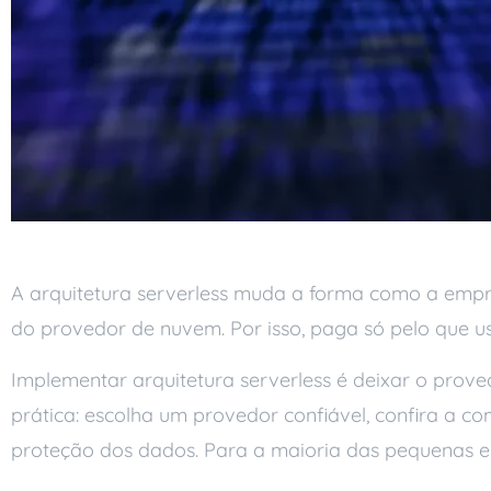
A arquitetura serverless muda a forma como a empre
do provedor de nuvem. Por isso, paga só pelo que usa 
Implementar arquitetura serverless é deixar o prov
prática: escolha um provedor confiável, confira a c
proteção dos dados. Para a maioria das pequenas