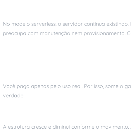
O que é arquitetura 
No modelo serverless, o servidor continua existindo
preocupa com manutenção nem provisionamento. Com
Os principais benefíc
Custo sob controle
Você paga apenas pelo uso real. Por isso, some o 
verdade.
Escala automática
A estrutura cresce e diminui conforme o movimento. 