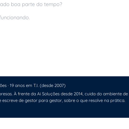
arado boa parte do tempo?
funcionando.
oto
entralizada
ões · 19 anos em T.I. (desde 2007)
resas. À frente da Ai Soluções desde 2014, cuida do ambiente de
e escreve de gestor para gestor, sobre o que resolve na prática.