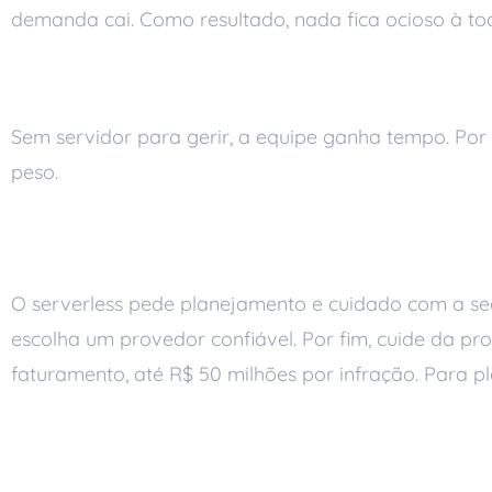
demanda cai. Como resultado, nada fica ocioso à to
Menos complexidade
Sem servidor para gerir, a equipe ganha tempo. Por i
peso.
O que avaliar antes 
O serverless pede planejamento e cuidado com a segu
escolha um provedor confiável. Por fim, cuide da pro
faturamento, até R$ 50 milhões por infração. Para pl
A base de T.I. por tr