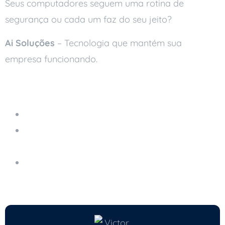
Seus computadores seguem uma rotina de
segurança ou cada um faz do seu jeito?
Ai Soluções
– Tecnologia que mantém sua
empresa funcionando.
Leia também
Servidor em Nuvem Gerenciado
Cuidados ao Clicar em Links Recebidos por E-
mail
Vazamento de Dados: O Que Fazer Quando
Acontece