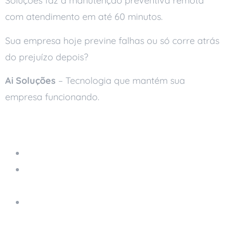
Soluções faz a manutenção preventiva remota
com atendimento em até 60 minutos.
Sua empresa hoje previne falhas ou só corre atrás
do prejuízo depois?
Ai Soluções
– Tecnologia que mantém sua
empresa funcionando.
Leia também
Armazenamento na Nuvem
Como Prevenir Ransomware e Proteger Seus
Dados
Manutenção de Equipamentos de TI: Como
Manter em Boas Condições