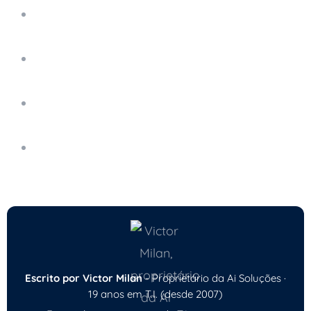
Automação de Processos e a Redução de
Custos Operacionais
Impacto da Computação em Nuvem nos
Negócios
Crescimento da Computação em Nuvem no
Brasil
O Papel da Inteligência Artificial na
Computação em Nuvem
Escrito por Victor Milan
- Proprietário da Ai Soluções ·
19 anos em T.I. (desde 2007)