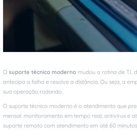
O
suporte técnico moderno
mudou a rotina de T.I. 
antecipa a falha e resolve a distância. Ou seja, a
sua operação rodando.
O suporte técnico moderno é o atendimento que prev
mensal: monitoramento em tempo real, antivírus e 
suporte remoto com atendimento em até 60 minutos. 