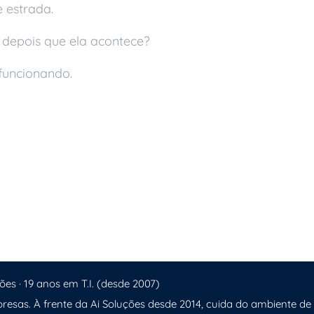
 estrada.
 depois que ela acontece?
funcionando.
a
 Empresa
 Técnico
ões · 19 anos em T.I. (desde 2007)
resas. À frente da Ai Soluções desde 2014, cuida do ambiente de