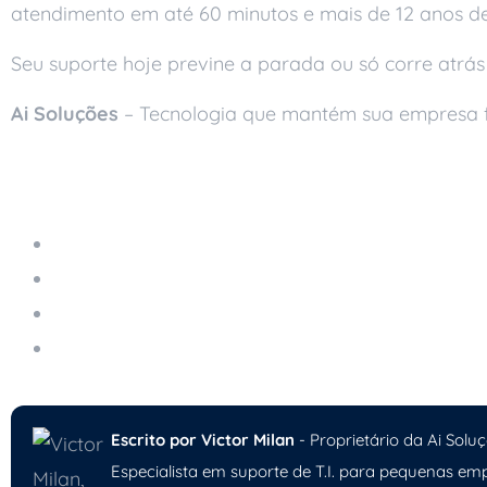
atendimento em até 60 minutos e mais de 12 anos de
Seu suporte hoje previne a parada ou só corre atrás
Ai Soluções
– Tecnologia que mantém sua empresa 
Leia também
Armazenamento na Nuvem
TI como Aliada do Crescimento da Sua Empres
Computação em Nuvem: Como Modernizar Sua
Como a Inteligência Artificial Melhora o Suporte
Escrito por Victor Milan
- Proprietário da Ai Soluç
Especialista em suporte de T.I. para pequenas emp