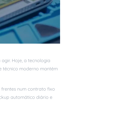
agir. Hoje, a tecnologia
rte técnico moderno mantém
frentes num contrato fixo
ckup automático diário e