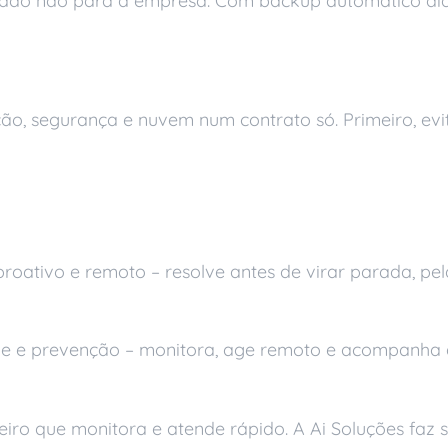
ado não para a empresa. Com backup automático diári
rno na prática
ão, segurança e nuvem num contrato só. Primeiro, evit
s
oativo e remoto – resolve antes de virar parada, pel
e e prevenção – monitora, age remoto e acompanha a T
ro que monitora e atende rápido. A Ai Soluções faz