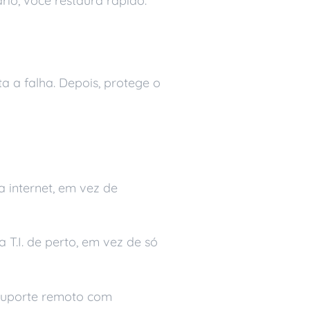
o, você restaura rápido.
a a falha. Depois, protege o
a internet, em vez de
.I. de perto, em vez de só
 suporte remoto com