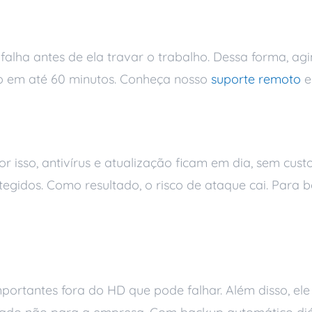
vita a parada
lha antes de ela travar o trabalho. Dessa forma, agi
to em até 60 minutos. Conheça nosso
suporte remoto
e
o contrato
r isso, antivírus e atualização ficam em dia, sem cust
gidos. Como resultado, o risco de ataque cai. Para b
 o que importa
rtantes fora do HD que pode falhar. Além disso, el