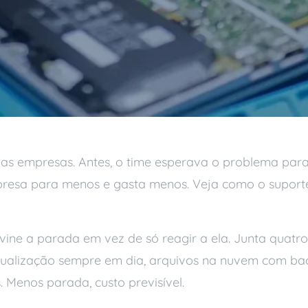
das empresas. Antes, o time esperava o problema para 
 empresa para menos e gasta menos. Veja como o supo
ine a parada em vez de só reagir a ela. Junta quatro 
atualização sempre em dia, arquivos na nuvem com ba
Menos parada, custo previsível.