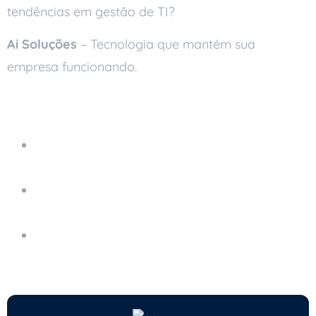
tendências em gestão de TI?
Ai Soluções
– Tecnologia que mantém sua
empresa funcionando.
Leia também
Como a Inteligência Artificial Melhora o
Suporte Técnico
5 Tendências Tecnológicas para Pequenas
Empresas em 2025
Tendências de TI de 2026: O Que Sua Empresa
Precisa Saber