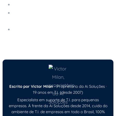
Suporte Remoto
Como Monitorar e Prevenir o Downtime de
Sistemas Críticos
Como o Suporte Técnico Remoto Proativo
Pode Prevenir Problemas em Pequenas
Empresas
Escrito por Victor Milan
- Proprietário da Ai Soluções ·
19 anos em T.I. (desde 2007)
Especialista em suporte de T.I. para pequenas
empresas. À frente da Ai Soluções desde 2014, cuida do
ambiente de T.I. de empresas em todo o Brasil, 100%