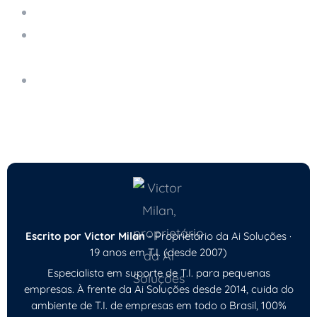
Suporte Remoto
Como Monitorar e Prevenir o Downtime de
Sistemas Críticos
Como o Suporte Técnico Remoto Proativo
Pode Prevenir Problemas em Pequenas
Empresas
Escrito por Victor Milan
- Proprietário da Ai Soluções ·
19 anos em T.I. (desde 2007)
Especialista em suporte de T.I. para pequenas
empresas. À frente da Ai Soluções desde 2014, cuida do
ambiente de T.I. de empresas em todo o Brasil, 100%