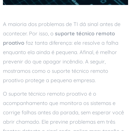
A maioria dos problemas de TI dá sinal antes de
acontecer. Por isso, o
suporte técnico remoto
proativo
faz tanta diferença: ele resolve a falha
enquanto ela ainda é pequena. Afinal, é melhor
prevenir do que apagar incêndio. A seguir,
mostramos como o suporte técnico remoto
proativo protege a pequena empresa.
O suporte técnico remoto proativo é o
acompanhamento que monitora os sistemas e
corrige falhas antes da parada, sem esperar você
abrir chamado. Ele previne problemas em três