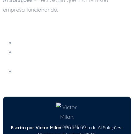
Ai Soluções
– Tecnologia que mantém sua
empresa funcionando.
Leia também
Suporte Remoto
Suporte Técnico Remoto: Como Funciona na
Prática
Conheça o Suporte Remoto da Ai Soluções e
Como Funciona
Escrito por Victor Milan
- Proprietário da Ai Soluções ·