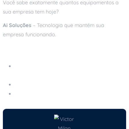
Você sabe exatamente quantos equipamentos a
sua empresa tem hoje?
Ai Soluções
– Tecnologia que mantém sua
empresa funcionando.
Leia também
Como Pequenas Empresas Podem
Implementar Machine Learning no Dia a Dia
Gestão Proativa de Ativos de TI: 5 Benefícios
Gestão e Monitoramento de Ativos de TI