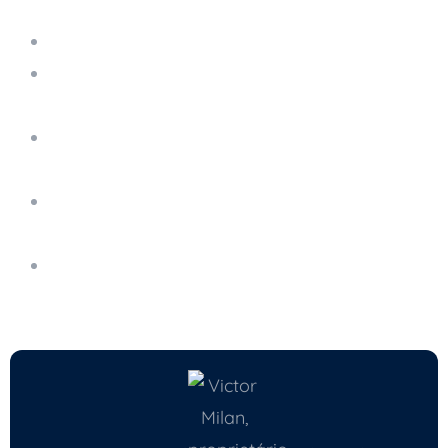
E-mail Gerenciado
Deepfake e Golpes Digitais: Como Proteger
Sua Empresa de Fraudes Avançadas
E-mail Profissional: Por Que Usar Domínio
Próprio
Invasão de E-mail Corporativo: Como Blindar
a Conta
Boas Práticas de E-mail Corporativo Para a
Sua Equipe