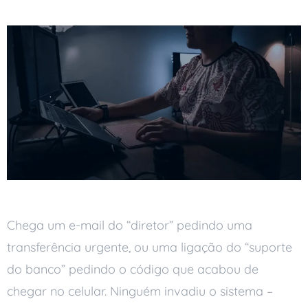
Chega um e-mail do “diretor” pedindo uma
transferência urgente, ou uma ligação do “suporte
do banco” pedindo o código que acabou de
chegar no celular. Ninguém invadiu o sistema –