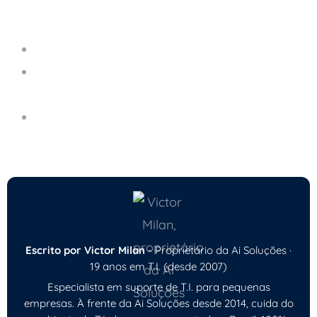
Leia também
Servidor em Nuvem Gerenciado
Ransomware: Como Funciona e Como Se
Proteger
A Importância da Autenticação em Dois
Fatores
Escrito por Victor Milan
- Proprietário da Ai Soluções ·
19 anos em T.I. (desde 2007)
Especialista em suporte de T.I. para pequenas
empresas. À frente da Ai Soluções desde 2014, cuida do