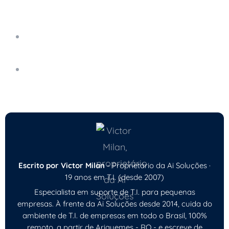
Leia também
Proteção de Dados Sensíveis: Como Atender
às Novas Leis de Privacidade
A Importância da Avaliação de TI para
Pequenas Empresas
Escrito por Victor Milan
- Proprietário da Ai Soluções ·
19 anos em T.I. (desde 2007)
Especialista em suporte de T.I. para pequenas
empresas. À frente da Ai Soluções desde 2014, cuida do
ambiente de T.I. de empresas em todo o Brasil, 100%
remoto, a partir de Ariquemes - RO - e escreve de