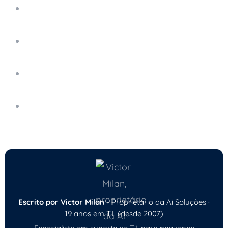
Mitos e Verdades Sobre o Suporte Técnico
Remoto
Edge Computing: O Futuro da Computação
Descentralizada
Como Usar a Tecnologia Para Aumentar a
Produtividade
Ferramentas de Produtividade Sem Bagunçar
a TI
Escrito por Victor Milan
- Proprietário da Ai Soluções ·
19 anos em T.I. (desde 2007)