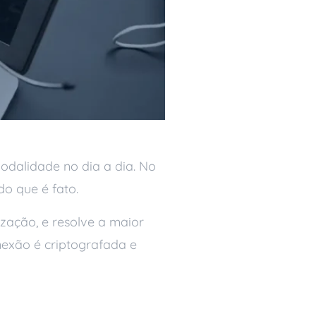
odalidade no dia a dia. No
do que é fato.
ização, e resolve a maior
nexão é criptografada e
e