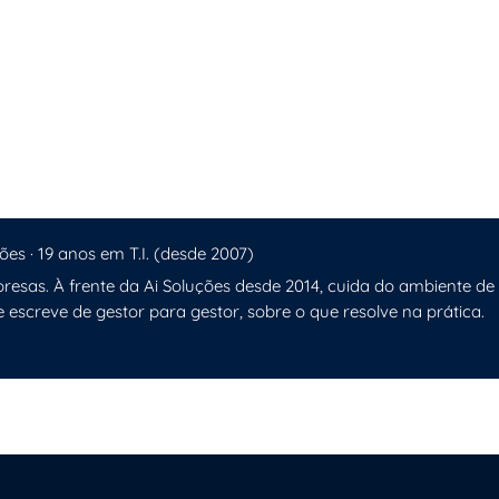
entralizada
liente
rática
nico Remoto
ões · 19 anos em T.I. (desde 2007)
resas. À frente da Ai Soluções desde 2014, cuida do ambiente de
e escreve de gestor para gestor, sobre o que resolve na prática.