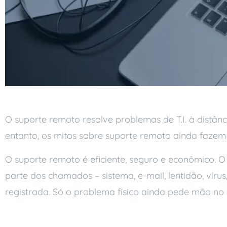
O suporte remoto resolve problemas de T.I. à distân
entanto, os mitos sobre suporte remoto ainda fazem o
O suporte remoto é eficiente, seguro e econômico. O 
parte dos chamados – sistema, e-mail, lentidão, vír
registrada. Só o problema físico ainda pede mão no l
Mito 1: o suporte re