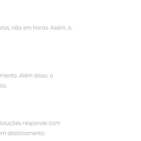
is
os, não em horas. Assim, o
mento. Além disso, a
is.
te remoto
i Soluções responde com
em deslocamento.