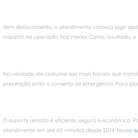
Mito 4: o atendimen
Sem deslocamento, o atendimento começa logo após
impacto na operação fica menor. Como resultado, o 
Mito 5: o suporte re
Na verdade, ele costuma sair mais barato que mandar
prevenção evita o conserto de emergência. Para pla
A verdade por trás d
O suporte remoto é eficiente, seguro e econômico. 
atendimento em até 60 minutos desde 2014. Nosso
s