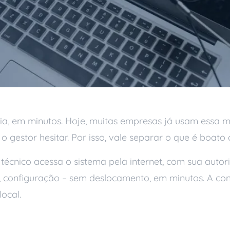
cia, em minutos. Hoje, muitas empresas já usam essa m
 gestor hesitar. Por isso, vale separar o que é boato 
técnico acessa o sistema pela internet, com sua autor
us, configuração – sem deslocamento, em minutos. A co
ocal.
moto é menos eficient