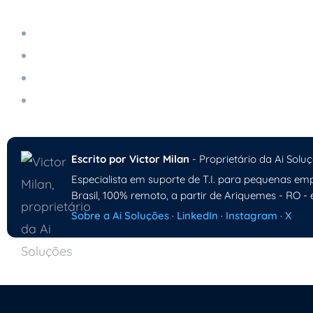
Edge Computing: O Futuro da Computação Desc
Como a Gestão de TI Impacta a Satisfação do C
Como Funciona o Suporte Técnico Remoto na P
Os Custos Ocultos de Não Utilizar Suporte Téc
Escrito por Victor Milan
- Proprietário da Ai Soluç
Especialista em suporte de T.I. para pequenas emp
Brasil, 100% remoto, a partir de Ariquemes - RO - 
Sobre a Ai Soluções
·
LinkedIn
·
Instagram
·
X