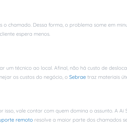
to remoto demora ma
 o chamado. Dessa forma, o problema some em minut
cliente espera menos.
moto é caro
 um técnico ao local. Afinal, não há custo de desloca
nejar os custos do negócio, o
Sebrae
traz materiais úte
os mitos sobre supor
Por isso, vale contar com quem domina o assunto. A A
uporte remoto
resolve a maior parte dos chamados s