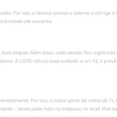
sita. Por isso, o técnico acessa o sistema e corrige a
odutividade até aumenta.
moto não é seguro
duas etapas. Além disso, cada sessão fica registrada p
istema. A LGPD reforça esse cuidado: o art. 52, II prev
roblema simples
emotamente. Por isso, a maior parte da rotina de T.I.
mpido – ainda pede mão na máquina, no local. Mas iss