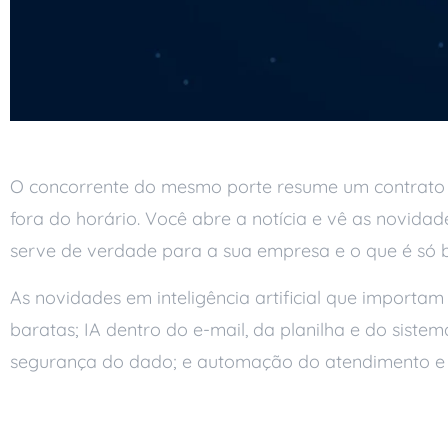
O concorrente do mesmo porte resume um contrato e
fora do horário. Você abre a notícia e vê as novidade
serve de verdade para a sua empresa e o que é só 
As novidades em inteligência artificial que importa
baratas; IA dentro do e-mail, da planilha e do siste
segurança do dado; e automação do atendimento e da
O que está mudando