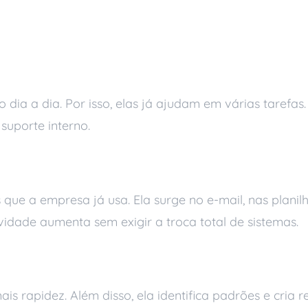
s e fáceis de usar
dia a dia. Por isso, elas já ajudam em várias tarefas.
uporte interno.
de trabalho
que a empresa já usa. Ela surge no e-mail, nas planil
idade aumenta sem exigir a troca total de sistemas.
relatórios
 rapidez. Além disso, ela identifica padrões e cria rel