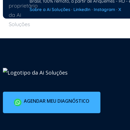
Brasil, 100% remoto, a partir de Ariquemes - RO - 
Sobre a Ai Soluções
·
LinkedIn
·
Instagram
·
X
AGENDAR MEU DIAGNÓSTICO