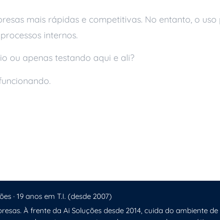
resas mais rápidas e competitivas. No entanto, o uso pr
processos internos.
rio ou apenas testando aqui e ali?
funcionando.
 a Manutenção Preditiva nas Empresas
a Logística Empresarial
ões · 19 anos em T.I. (desde 2007)
resas. À frente da Ai Soluções desde 2014, cuida do ambiente de