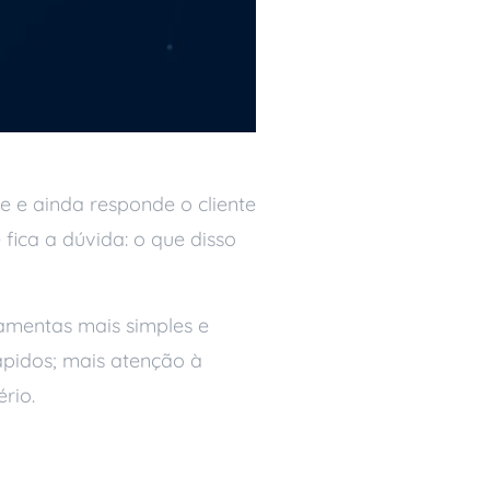
 e ainda responde o cliente
 fica a dúvida: o que disso
ramentas mais simples e
rápidos; mais atenção à
rio.
m