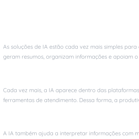
inteligência artificial
Ferramentas mais acessívei
As soluções de IA estão cada vez mais simples para o 
geram resumos, organizam informações e apoiam o s
IA integrada aos sistemas 
Cada vez mais, a IA aparece dentro das plataformas 
ferramentas de atendimento. Dessa forma, a produtiv
Melhor análise de dados e 
A IA também ajuda a interpretar informações com mais