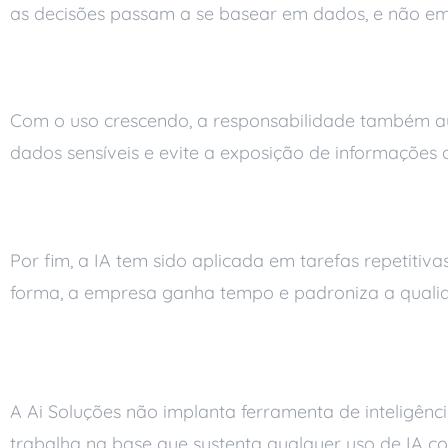
as decisões passam a se basear em dados, e não em
Mais atenção à segurança e
Com o uso crescendo, a responsabilidade também aume
dados sensíveis e evite a exposição de informações
Automação de atendimento 
Por fim, a IA tem sido aplicada em tarefas repetiti
forma, a empresa ganha tempo e padroniza a quali
Como a Ai Soluções 
A Ai Soluções não implanta ferramenta de inteligênc
trabalha na base que sustenta qualquer uso de IA 