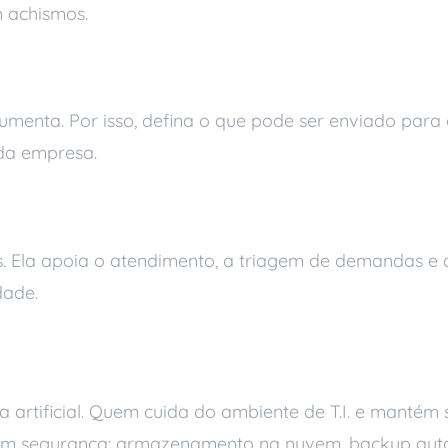
 achismos.
 à privacidade
nta. Por isso, defina o que pode ser enviado para a 
 da empresa.
e processos repetitivos
vas. Ela apoia o atendimento, a triagem de demandas e
dade.
pode ajudar
ia artificial. Quem cuida do ambiente de T.I. e manté
com segurança: armazenamento na nuvem, backup auto