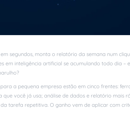
m segundos, monta o relatório da semana num clique
s em inteligência artificial se acumulando todo dia – e
barulho?
m para a pequena empresa estão em cinco frentes: fer
ma que você já usa; análise de dados e relatório mais 
 tarefa repetitiva. O ganho vem de aplicar com crité
 com as novidades e