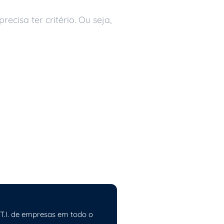
ecisa ter critério. Ou seja,
 T.I. de empresas em todo o