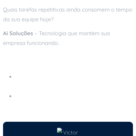
Quais tarefas repetitivas ainda consomem o tempo
da sua equipe hoje?
Ai Soluções
– Tecnologia que mantém sua
empresa funcionando.
Leia também
Os Custos Ocultos de Não Utilizar Suporte
Técnico Remoto
O Que É um Ambiente Computacional
Confiável