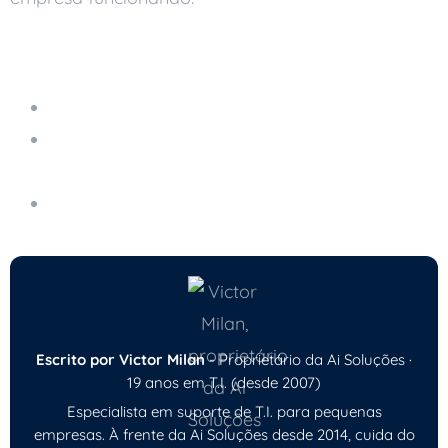
Leia também
Servidor em Nuvem Gerenciado
Erros Comuns Que Colocam Sua Empresa em
Risco Digital
Como Criar Senhas Realmente Seguras
Escrito por Victor Milan
- Proprietário da Ai Soluções ·
19 anos em T.I. (desde 2007)
Especialista em suporte de T.I. para pequenas
empresas. À frente da Ai Soluções desde 2014, cuida do