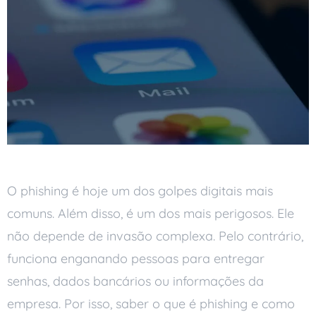
O phishing é hoje um dos golpes digitais mais
comuns. Além disso, é um dos mais perigosos. Ele
não depende de invasão complexa. Pelo contrário,
funciona enganando pessoas para entregar
senhas, dados bancários ou informações da
empresa. Por isso, saber o que é phishing e como