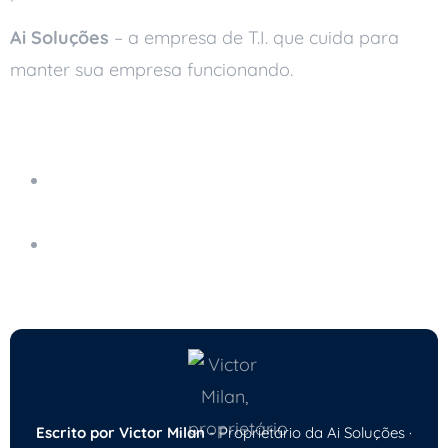
Ai Soluções
– a empresa de T.I. que cuida para
manter sua empresa funcionando.
Leia também
TI Verde: Como a Nuvem Torna Sua Empresa
Mais Sustentável
Suporte Técnico Preventivo: Evite Falhas e
Custos Desnecessários
Escrito por Victor Milan
- Proprietário da Ai Soluções ·