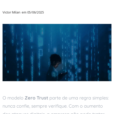
Victor Milan
em
05/06/2025
O modelo
Zero Trust
parte de uma regra simples:
nunca confie, sempre verifique. Com o aumento