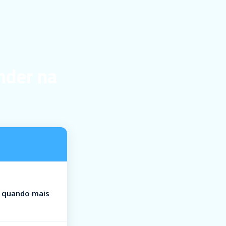
nder na
 quando mais