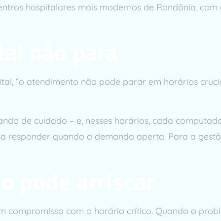
entros hospitalares mais modernos de Rondônia, com c
tal não para
al, “o atendimento não pode parar em horários cruciai
ando de cuidado – e, nesses horários, cada computa
isa responder quando a demanda aperta. Para a gestão
o pode arriscar
m compromisso com o horário crítico. Quando o prob