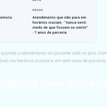
PROVA
 remoto
Atendimento que não para em
horários cruciais · “nunca senti
medo de que fossem se omitir”
· 7 anos de parceria
e quando o atendimento ao paciente está no pico. Co
vel nos horários cruciais e, em sete anos de parceria
italares mais modern