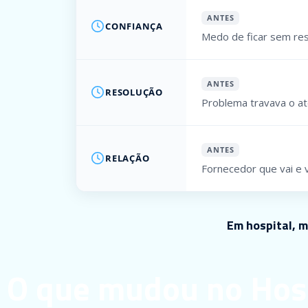
ANTES
CONFIANÇA
Medo de ficar sem re
ANTES
RESOLUÇÃO
Problema travava o a
ANTES
RELAÇÃO
Fornecedor que vai e
Em hospital, m
O que mudou no Hosp