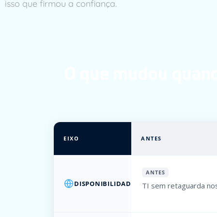
isso que firmou a confiança.
O que mudou quando
EIXO
ANTES
ANTES
DISPONIBILIDADE
TI sem retaguarda nos