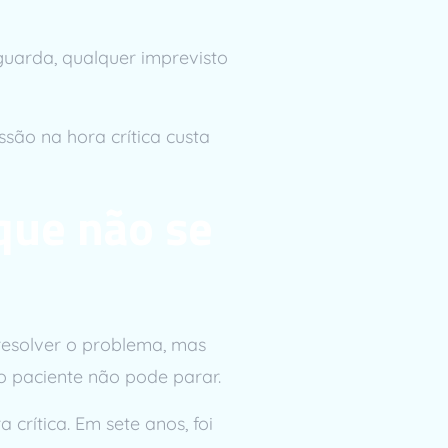
uarda, qualquer imprevisto
são na hora crítica custa
 que não se
resolver o problema, mas
o paciente não pode parar.
rítica. Em sete anos, foi