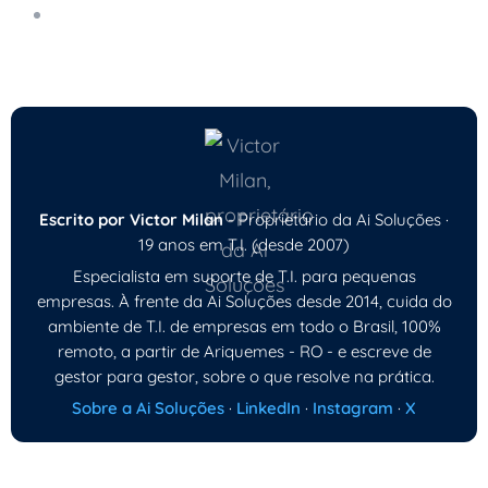
O Papel da Inteligência Artificial na Detecção
de Ameaças Cibernéticas
Escrito por Victor Milan
- Proprietário da Ai Soluções ·
19 anos em T.I. (desde 2007)
Especialista em suporte de T.I. para pequenas
empresas. À frente da Ai Soluções desde 2014, cuida do
ambiente de T.I. de empresas em todo o Brasil, 100%
remoto, a partir de Ariquemes - RO - e escreve de
gestor para gestor, sobre o que resolve na prática.
Sobre a Ai Soluções
·
LinkedIn
·
Instagram
·
X