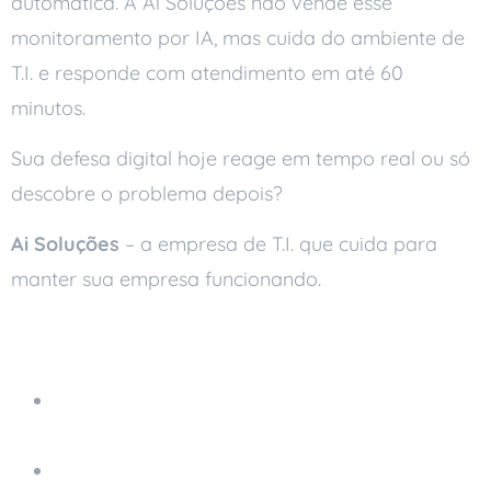
automática. A Ai Soluções não vende esse
monitoramento por IA, mas cuida do ambiente de
T.I. e responde com atendimento em até 60
minutos.
Sua defesa digital hoje reage em tempo real ou só
descobre o problema depois?
Ai Soluções
– a empresa de T.I. que cuida para
manter sua empresa funcionando.
Leia também
O Papel da Inteligência Artificial na
Otimização da Computação em Nuvem
Tendências e Inovações na Gestão de TI