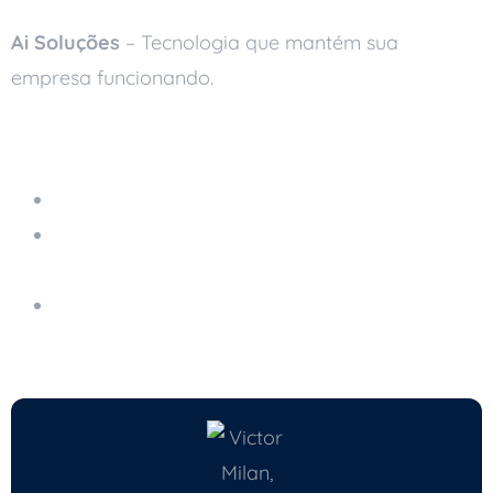
Ai Soluções
– Tecnologia que mantém sua
empresa funcionando.
Leia também
Armazenamento na Nuvem
O Efeito Fantasma da TI: Tudo Funcionando
nos Bastidores
Migração para a Nuvem: Como Modernizar o
Armazenamento de Dados