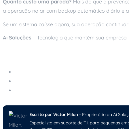
Quanto custa uma parada?
Mais do que a prevençã
a operação no ar com backup automático diário e a
Se um sistema caísse agora, sua operação continuari
Ai Soluções
– Tecnologia que mantém sua empresa 
Leia também
Servidor em Nuvem Gerenciado
Os Riscos da Engenharia Social e Como Proteg
Como Elevar a Qualidade da Sua Infraestrutura
Escrito por Victor Milan
- Proprietário da Ai Soluç
Especialista em suporte de T.I. para pequenas emp