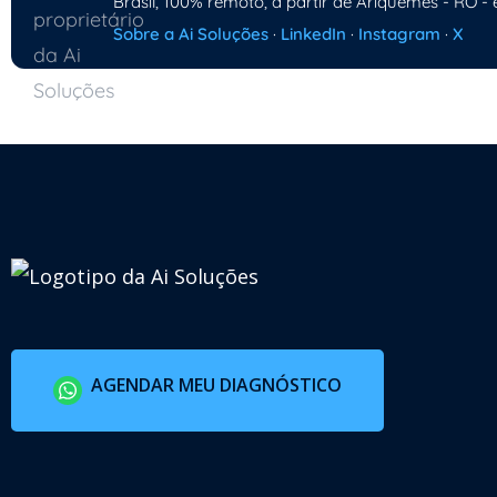
Brasil, 100% remoto, a partir de Ariquemes - RO - 
Sobre a Ai Soluções
·
LinkedIn
·
Instagram
·
X
AGENDAR MEU DIAGNÓSTICO