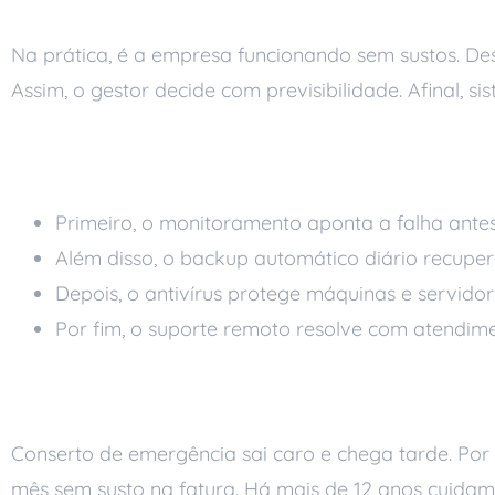
Na prática, é a empresa funcionando sem sustos. De
Assim, o gestor decide com previsibilidade. Afinal, si
Como a T.I. sustenta
Primeiro, o monitoramento aponta a falha ante
Além disso, o backup automático diário recuper
Depois, o antivírus protege máquinas e servidor
Por fim, o suporte remoto resolve com atendim
Custo previsível, me
Conserto de emergência sai caro e chega tarde. Por i
mês sem susto na fatura. Há mais de 12 anos cuidam