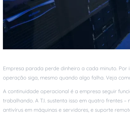
Empresa parada perde dinheiro a cada minuto. Por i
operação siga, mesmo quando algo falha. Veja como a
A continuidade operacional é a empresa seguir func
trabalhando. A T.I. sustenta isso em quatro frentes
antivírus em máquinas e servidores, e suporte remo
O que é continuidade