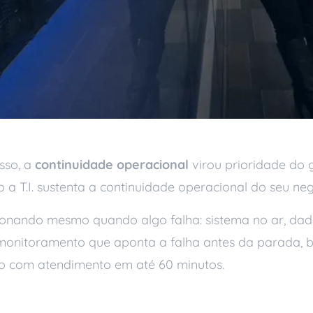
sso, a
continuidade operacional
virou prioridade do g
 T.I. sustenta a continuidade operacional do seu neg
ionando mesmo quando algo falha: sistema no ar, dado
 – monitoramento que aponta a falha antes da parada, 
to com atendimento em até 60 minutos.
 operacional na práti