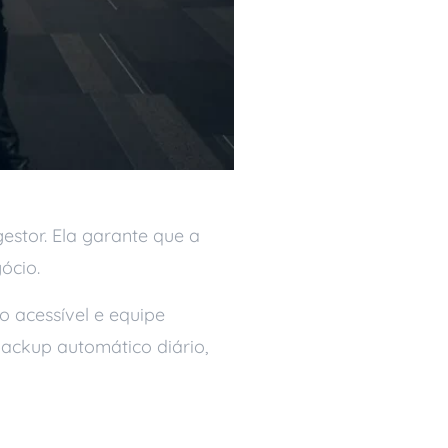
estor. Ela garante que a
ócio.
 acessível e equipe
backup automático diário,
ca