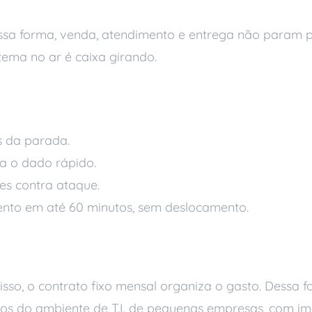
ssa forma, venda, atendimento e entrega não param p
stema no ar é caixa girando.
 a continuidade opera
s da parada.
a o dado rápido.
es contra ataque.
ento em até 60 minutos, sem deslocamento.
nos surpresa
sso, o contrato fixo mensal organiza o gasto. Dessa f
os do ambiente de T.I. de pequenas empresas, com imp