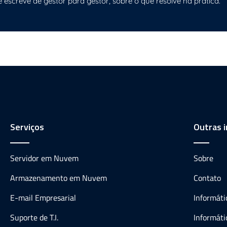
e escreve de gestor para gestor, sobre o que resolve na prática.
Serviços
Outras 
Servidor em Nuvem
Sobre
Armazenamento em Nuvem
Contato
E-mail Empresarial
Informát
Suporte de T.I.
Informáti