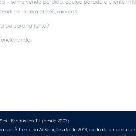
o – some venda perdida, equipe parada e cliente irri
tendimento em até 60 minutos.
a ou pararia junto?
funcionando.
er Sua Empresa
 de TI
ões · 19 anos em T.I. (desde 2007)
resas. À frente da Ai Soluções desde 2014, cuida do ambiente de