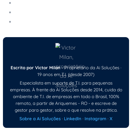
Gestão dos Ativos de T.I.
Como Criar Senhas Realmente Seguras
Antivírus Ainda é Necessário em 2026?
Escrito por Victor Milan
- Proprietário da Ai Soluções ·
19 anos em T.I. (desde 2007)
Especialista em suporte de T.I. para pequenas
empresas. À frente da Ai Soluções desde 2014, cuida do
ambiente de T.I. de empresas em todo o Brasil, 100%
remoto, a partir de Ariquemes - RO - e escreve de
gestor para gestor, sobre o que resolve na prática.
Sobre a Ai Soluções
·
LinkedIn
·
Instagram
·
X