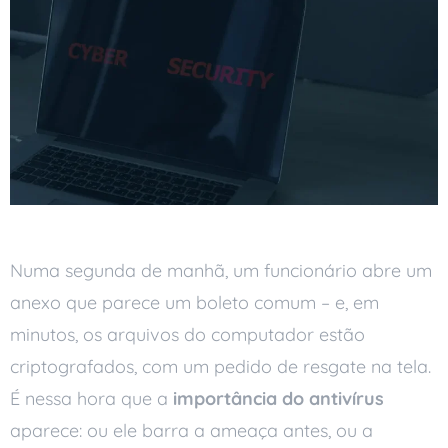
Numa segunda de manhã, um funcionário abre um
anexo que parece um boleto comum – e, em
minutos, os arquivos do computador estão
criptografados, com um pedido de resgate na tela.
É nessa hora que a
importância do antivírus
aparece: ou ele barra a ameaça antes, ou a