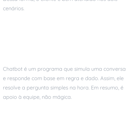
cenários.
O que são chatbots e
como entram no
atendimento
Chatbot é um programa que simula uma conversa
e responde com base em regra e dado. Assim, ele
resolve a pergunta simples na hora. Em resumo, é
apoio à equipe, não mágica.
Vantagens dos chatbots
no atendimento