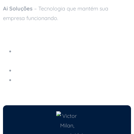
Ai Soluções
– Tecnologia que mantém sua
empresa funcionando.
Leia também
Manutenção e Cuidados com Equipamentos
Eletrônicos
Importância do Antivírus
Checklist de Segurança Digital para Pequenas
Empresas